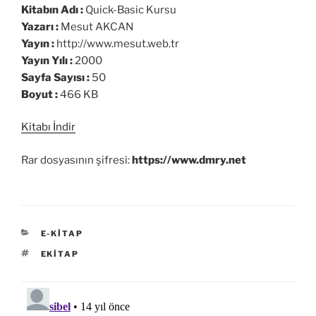
Kitabın Adı :
Quick-Basic Kursu
Yazarı :
Mesut AKCAN
Yayın :
http://www.mesut.web.tr
Yayın Yılı :
2000
Sayfa Sayısı :
50
Boyut :
466 KB
Kitabı İndir
Rar dosyasının şifresi:
https://www.dmry.net
KATEGORILER
E-KITAP
ETIKETLER
EKITAP