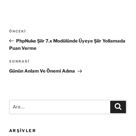
Yazı
Önceki
ÖNCEKI
gezinmesi
Yazı
PhpNuke Şiir 7.x Modülünde Üyeye Şiir Yollamada
Puan Verme
Sonraki
SONRAKI
Yazı
Günün Anlam Ve Önemi Adına
Ara:
Ara
ARŞIVLER