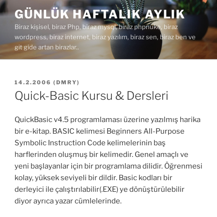
İçeriğe
GÜNLÜK HAFTALIK AYLIK
geç
Biraz kişisel, biraz Php, biraz mysql, biraz phpnuke, biraz
wordpress, biraz internet, biraz yazılım, biraz sen, biraz ben ve
git gide artan birazlar..
YAYIM
14.2.2006
(
DMRY
)
TARIHI
Quick-Basic Kursu & Dersleri
QuickBasic v4.5 programlaması üzerine yazılmış harika
bir e-kitap. BASIC kelimesi Beginners All-Purpose
Symbolic Instruction Code kelimelerinin baş
harflerinden oluşmuş bir kelimedir. Genel amaçlı ve
yeni başlayanlar için bir programlama dilidir. Öğrenmesi
kolay, yüksek seviyeli bir dildir. Basic kodları bir
derleyici ile çalıştırılabilir(.EXE) ye dönüştürülebilir
diyor ayrıca yazar cümlelerinde.