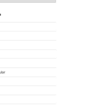
R
lar