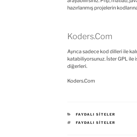
arayabilirsiniz. Php, matlab, j
hazırlanmış projelerin kodlarına
Koders.Com
Ayrıca sadece kod dilleri ile ka
katabiliyorsunuz. İster GPL ile 
diğerleri.
Koders.Com
KATEGORILER
FAYDALI SITELER
ETIKETLER
FAYDALI SITELER