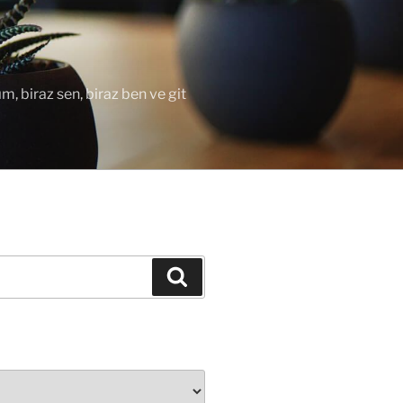
ım, biraz sen, biraz ben ve git
Ara