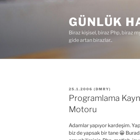
İçeriğe
geç
GÜNLÜK HA
Biraz kişisel, biraz Php, biraz m
gide artan birazlar..
YAYIM
25.1.2006
(
DMRY
)
TARIHI
Programlama Kayna
Motoru
Adamlar yapıyor kardeşim. Yap
biz de yapsak bir tane 😀 Burad