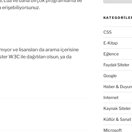
ava, Lua ve daha birçok programlama ile
 erişebiliyorsunuz.
KATEGORILE
CSS
E-Kitap
lmıyor ve lisansları da arama içerisine
Eğlence
ister W3C ile dağıtılan olsun, ya da
Faydalı Siteler
Google
Haber & Duyuru
Internet
Kaynak Siteler
Kültür & Sanat
Microsoft