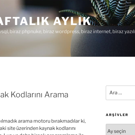
FTALIK AYLIK
ysql, biraz phpnuke, biraz wordpress, biraz internet, biraz yazıl
Ara:
k Kodlarını Arama
ARŞIVLER
ılmadık arama motoru bırakmadılar ki,
Arşivler
aki site üzerinden kaynak kodlarını