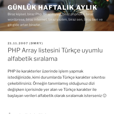
İçeriğe
GÜNLÜK HAFTALIK AYLIK
geç
Biraz kişisel, biraz Php, biraz mysql, biraz phpnuke, biraz
wordpress, biraz internet, biraz yazılım, biraz sen, biraz ben ve
git gide artan birazlar..
YAYIM
21.11.2007
(
DMRY
)
TARIHI
PHP Array listesini Türkçe uyumlu
alfabetik sıralama
PHP ile karakterler üzerinde işlem yapmak
istediğinizde, kimi durumlarda Türkçe karakter sıkıntısı
çekebilirsiniz. Örneğin tanımlamış olduğunuz dizi
değişken içerisinde yer alan ve Türkçe karakter ile
başlayan verileri alfabetik olarak sıralamak isterseniz 🙂