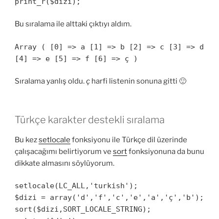
print_r($dizi);
Bu sıralama ile alttaki çıktıyı aldım.
Array ( [0] => a [1] => b [2] => c [3] => d
[4] => e [5] => f [6] => ç )
Sıralama yanlış oldu.
ç
harfi listenin sonuna gitti 🙂
Türkçe karakter destekli sıralama
Bu kez
setlocale
fonksiyonu ile Türkçe dil üzerinde
çalışacağımı belirtiyorum ve
sort
fonksiyonuna da bunu
dikkate almasını söylüyorum.
setlocale(LC_ALL,'turkish');
$dizi = array('d','f','c','e','a','ç','b');
sort($dizi,SORT_LOCALE_STRING);