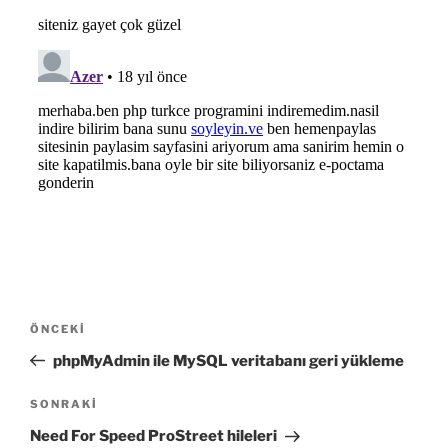
Yazı
Önceki
ÖNCEKI
gezinmesi
Yazı
phpMyAdmin ile MySQL veritabanı geri yükleme
Sonraki
SONRAKI
Yazı
Need For Speed ProStreet hileleri