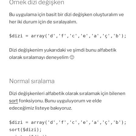
Örnek dizi değişken
Bu uygulama için basit bir dizi değişken oluşturalım ve
her iki durum için de sıralayalım.
$dizi = array('d','f','c','e','a','ç','b');
Dizi değişkenim yukarıdaki ve şimdi bunu alfabetik
olarak sıralamayı deneyelim 🙂
Normal sıralama
Dizi değişkenleri alfabetik olarak sıralamak için bilenen
sort
fonksiyonu. Bunu uyguluyorum ve elde
edeceğimiz listeye bakıyoruz.
$dizi = array('d','f','c','e','a','ç','b');
sort($dizi);