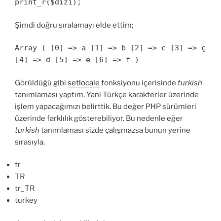
print_r($dizi);
Şimdi doğru sıralamayı elde ettim;
Array ( [0] => a [1] => b [2] => c [3] => ç
[4] => d [5] => e [6] => f )
Görüldüğü gibi
setlocale
fonksiyonu içerisinde
turkish
tanımlaması yaptım. Yani Türkçe karakterler üzerinde
işlem yapacağımızı belirttik. Bu değer PHP sürümleri
üzerinde farklılık gösterebiliyor. Bu nedenle eğer
turkish
tanımlaması sizde çalışmazsa bunun yerine
sırasıyla,
tr
TR
tr_TR
turkey