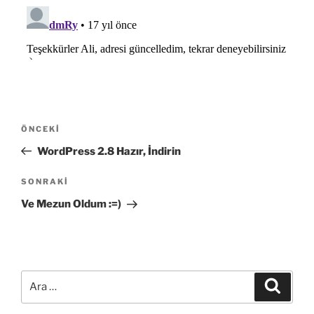
Yazı
Önceki
ÖNCEKI
gezinmesi
Yazı
WordPress 2.8 Hazır, İndirin
Sonraki
SONRAKI
Yazı
Ve Mezun Oldum :=)
Ara:
Ara