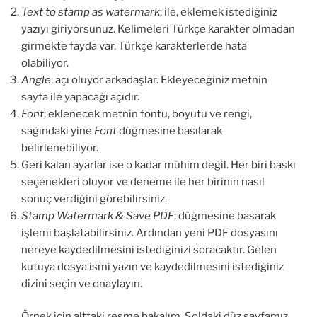
Text to stamp as watermark
; ile, eklemek istediğiniz
yazıyı giriyorsunuz. Kelimeleri Türkçe karakter olmadan
girmekte fayda var, Türkçe karakterlerde hata
olabiliyor.
Angle
; açı oluyor arkadaşlar. Ekleyeceğiniz metnin
sayfa ile yapacağı açıdır.
Font
; eklenecek metnin fontu, boyutu ve rengi,
sağındaki yine
Font
düğmesine basılarak
belirlenebiliyor.
Geri kalan ayarlar ise o kadar mühim değil. Her biri baskı
seçenekleri oluyor ve deneme ile her birinin nasıl
sonuç verdiğini görebilirsiniz.
Stamp Watermark & Save PDF
; düğmesine basarak
işlemi başlatabilirsiniz. Ardından yeni PDF dosyasını
nereye kaydedilmesini istediğinizi soracaktır. Gelen
kutuya dosya ismi yazın ve kaydedilmesini istediğiniz
dizini seçin ve onaylayın.
Örnek için alttaki resme bakalım. Soldaki düz sayfamız,