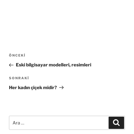
Yazı
Önceki
ÖNCEKI
gezinmesi
Yazı
Eski bilgisayar modelleri, resimleri
Sonraki
SONRAKI
Yazı
Her kadın çiçek midir?
Ara:
Ara