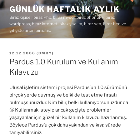
İçeriğe
GÜNLÜK HAFTALIK AYLIK
geç
Biraz kişisel, biraz Php, biraz mysql, biraz phpnuke, biraz
wordpress, biraz internet, biraz yazılım, biraz sen, biraz ben ve
git gide artan birazlar..
YAYIM
12.12.2006
(
DMRY
)
TARIHI
Pardus 1.0 Kurulum ve Kullanım
Kılavuzu
Ulusal işletim sistemi projesi Pardus’un 1.0 sürümünü
birçok yerde duymuş ve belki de test etme fırsatı
bulmuşsunuzdur. Kim bilir, belki kullanıyorsunuzdur da
🙂 Kullanmak isteyip ancak geçişte problemler
yaşayanlar için güzel bir kullanım kılavuzu hazırlanmış.
Böylece Pardus’u çok daha yakından ve kısa sürede
tanıyabilirsiniz.