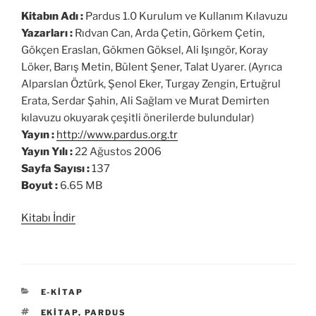
Kitabın Adı :
Pardus 1.0 Kurulum ve Kullanım Kılavuzu
Yazarları :
Rıdvan Can, Arda Çetin, Görkem Çetin,
Gökçen Eraslan, Gökmen Göksel, Ali Işıngör, Koray
Löker, Barış Metin, Bülent Şener, Talat Uyarer. (Ayrıca
Alparslan Öztürk, Şenol Eker, Turgay Zengin, Ertuğrul
Erata, Serdar Şahin, Ali Sağlam ve Murat Demirten
kılavuzu okuyarak çeşitli önerilerde bulundular)
Yayın :
http://www.pardus.org.tr
Yayın Yılı :
22 Ağustos 2006
Sayfa Sayısı :
137
Boyut :
6.65 MB
Kitabı İndir
KATEGORILER
E-KITAP
ETIKETLER
EKITAP
,
PARDUS