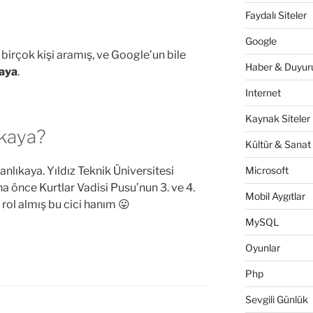
Faydalı Siteler
Google
irçok kişi aramış, ve Google’un bile
Haber & Duyuru
aya
.
Internet
Kaynak Siteler
ıkaya?
Kültür & Sanat
lıkaya. Yıldız Teknik Üniversitesi
Microsoft
 önce Kurtlar Vadisi Pusu’nun 3. ve 4.
Mobil Aygıtlar
ol almış bu cici hanım 😛
MySQL
Oyunlar
Php
Sevgili Günlük