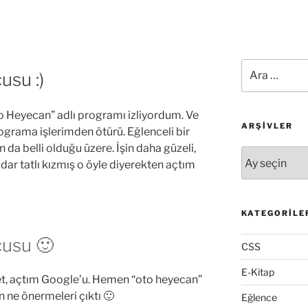
Ara:
usu :)
o Heyecan” adlı programı izliyordum. Ve
ARŞIVLER
ograma işlerimden ötürü. Eğlenceli bir
 da belli olduğu üzere. İşin daha güzeli,
Arşivler
ar tatlı kızmış o öyle diyerekten açtım
KATEGORILE
usu 🙂
CSS
E-Kitap
et, açtım Google’u. Hemen “oto heyecan”
 ne önermeleri çıktı 🙂
Eğlence