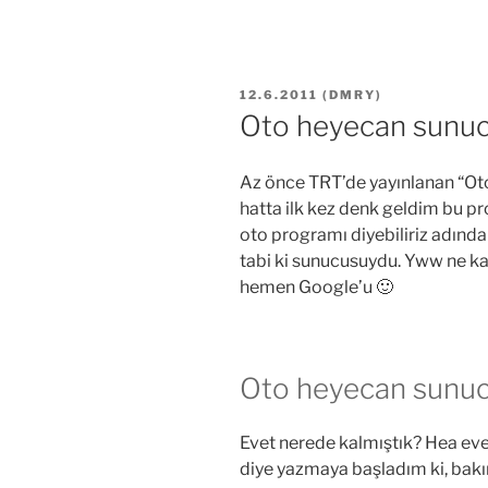
YAYIM
12.6.2011
(
DMRY
)
TARIHI
Oto heyecan sunuc
Az önce TRT’de yayınlanan “Ot
hatta ilk kez denk geldim bu pr
oto programı diyebiliriz adından
tabi ki sunucusuydu. Yww ne kad
hemen Google’u 🙂
Oto heyecan sunuc
Evet nerede kalmıştık? Hea ev
diye yazmaya başladım ki, bakın