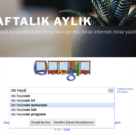
FTALIK AYLIK
ysql, biraz phpnuke, biraz wordpress, biraz internet, biraz yazıl