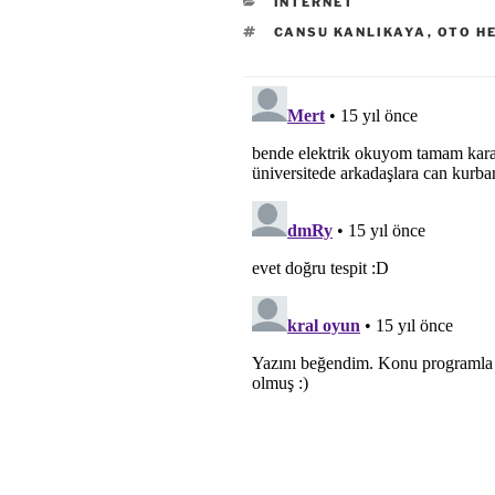
KATEGORILER
INTERNET
ETIKETLER
CANSU KANLIKAYA
,
OTO H