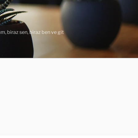
ım, biraz sen, biraz ben ve git