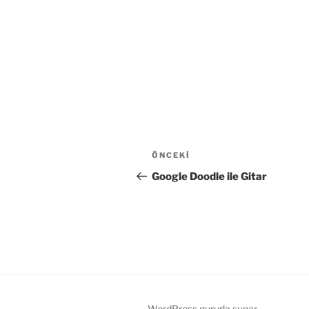
Yazı
Önceki
ÖNCEKI
gezinmesi
Yazı
Google Doodle ile Gitar
WordPress gururla sunar