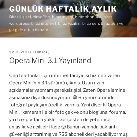
İçeriğe
GÜNLÜK HAFTALIK AYLIK
geç
Biraz kişisel, biraz Php, biraz mysql, biraz phpnuke, biraz
wordpress, biraz internet, biraz yazılım, biraz sen, biraz ben ve
git gide artan birazlar..
YAYIM
22.2.2007
(
DMRY
)
TARIHI
Opera Mini 3.1 Yayınlandı
Cep telefonları için internet tarayıcısı hizmeti veren
Opera Mini’nin 3.1 sürümü çıkmış. Uzun uzun
açıklamalar yapmam gereksiz gibi. Zaten Opera ismine
aşinasınız diye düşünüyorum 😀 Bu yeni sürümde
fotoğraf paylaşım özelliği varmış. Yani diyor ki Opera
Mini, “kameran ile bir foto çek ve onu blog’una, foruma,
ya da e-postana yükle”. Gerçekten de yeterince
anlaşılır ve açık bir ifade 🙂 Bunun yanında bağlantı
güvenliği arttırılmış ve RSS abonelikleri yapabiliyormuş