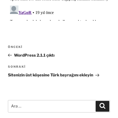
Yazı
Önceki
ÖNCEKI
gezinmesi
Yazı
WordPress 2.1.1 çıktı
Sonraki
SONRAKI
Yazı
Sitenizin üst köşesine Türk bayrağını ekleyin
Ara:
Ara