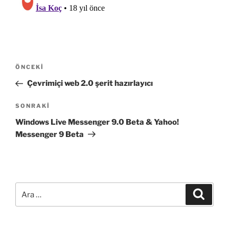
Yazı
Önceki
ÖNCEKI
gezinmesi
Yazı
Çevrimiçi web 2.0 şerit hazırlayıcı
Sonraki
SONRAKI
Yazı
Windows Live Messenger 9.0 Beta & Yahoo!
Messenger 9 Beta
Ara:
Ara