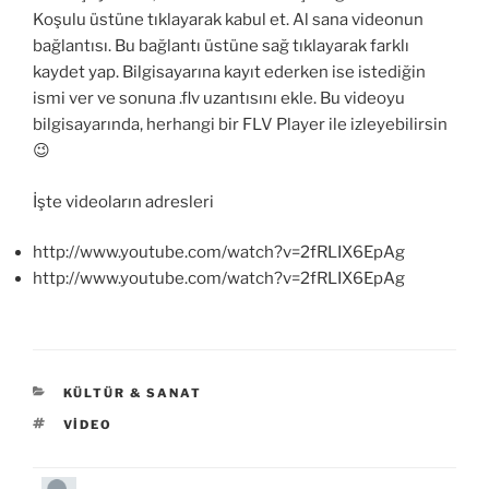
Koşulu üstüne tıklayarak kabul et. Al sana videonun
bağlantısı. Bu bağlantı üstüne sağ tıklayarak farklı
kaydet yap. Bilgisayarına kayıt ederken ise istediğin
ismi ver ve sonuna .flv uzantısını ekle. Bu videoyu
bilgisayarında, herhangi bir FLV Player ile izleyebilirsin
😉
İşte videoların adresleri
http://www.youtube.com/watch?v=2fRLIX6EpAg
http://www.youtube.com/watch?v=2fRLIX6EpAg
KATEGORILER
KÜLTÜR & SANAT
ETIKETLER
VIDEO