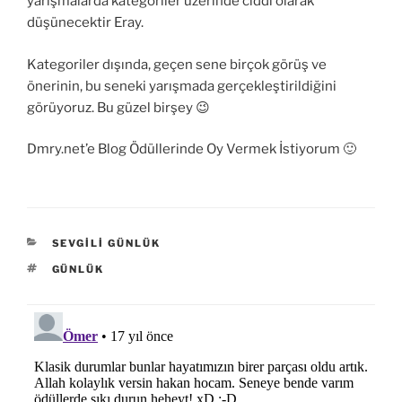
yarışmalarda kategoriler üzerinde ciddi olarak
düşünecektir Eray.
Kategoriler dışında, geçen sene birçok görüş ve
önerinin, bu seneki yarışmada gerçekleştirildiğini
görüyoruz. Bu güzel birşey 😉
Dmry.net’e Blog Ödüllerinde Oy Vermek İstiyorum 🙂
KATEGORILER
SEVGILI GÜNLÜK
ETIKETLER
GÜNLÜK