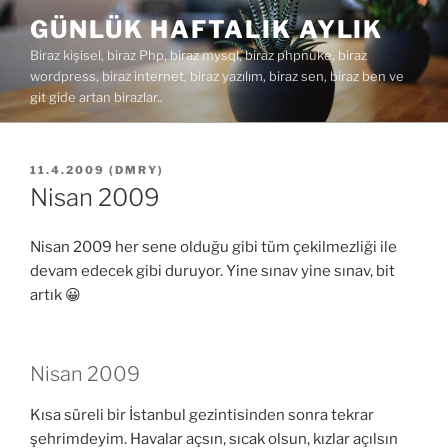
İçeriğe
GÜNLÜK HAFTALIK AYLIK
geç
Biraz kişisel, biraz Php, biraz mysql, biraz phpnuke, biraz
wordpress, biraz internet, biraz yazılım, biraz sen, biraz ben ve
git gide artan birazlar..
YAYIM
11.4.2009
(
DMRY
)
TARIHI
Nisan 2009
Nisan 2009 her sene olduğu gibi tüm çekilmezliği ile
devam edecek gibi duruyor. Yine sınav yine sınav, bit
artık 😀
Nisan 2009
Kısa süreli bir İstanbul gezintisinden sonra tekrar
şehrimdeyim. Havalar açsın, sıcak olsun, kızlar açılsın