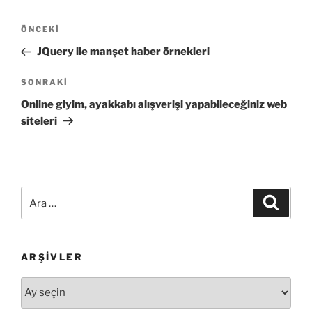
Yazı
Önceki
ÖNCEKI
gezinmesi
Yazı
JQuery ile manşet haber örnekleri
Sonraki
SONRAKI
Yazı
Online giyim, ayakkabı alışverişi yapabileceğiniz web
siteleri
Ara:
Ara
ARŞIVLER
Arşivler