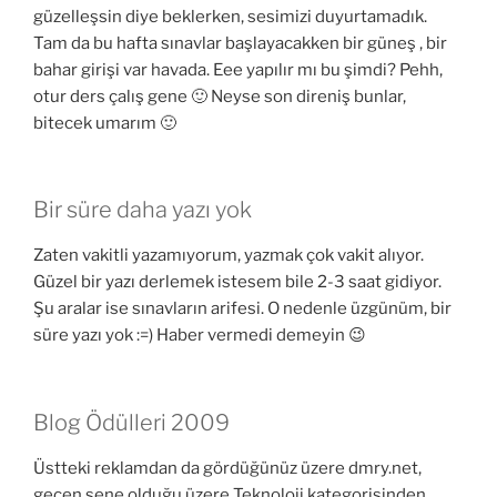
güzelleşsin diye beklerken, sesimizi duyurtamadık.
Tam da bu hafta sınavlar başlayacakken bir güneş , bir
bahar girişi var havada. Eee yapılır mı bu şimdi? Pehh,
otur ders çalış gene 🙂 Neyse son direniş bunlar,
bitecek umarım 🙂
Bir süre daha yazı yok
Zaten vakitli yazamıyorum, yazmak çok vakit alıyor.
Güzel bir yazı derlemek istesem bile 2-3 saat gidiyor.
Şu aralar ise sınavların arifesi. O nedenle üzgünüm, bir
süre yazı yok :=) Haber vermedi demeyin 😉
Blog Ödülleri 2009
Üstteki reklamdan da gördüğünüz üzere dmry.net,
geçen sene olduğu üzere Teknoloji kategorisinden