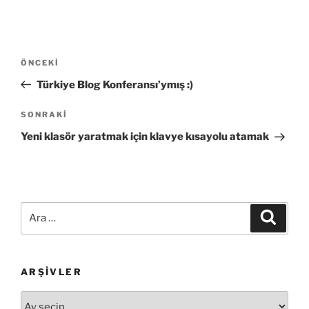
Yazı
Önceki
ÖNCEKI
gezinmesi
Yazı
Türkiye Blog Konferansı’ymış :)
Sonraki
SONRAKI
Yazı
Yeni klasör yaratmak için klavye kısayolu atamak
Ara:
Ara
ARŞIVLER
Arşivler