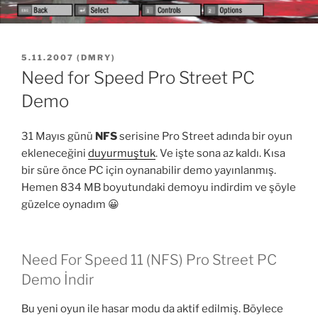
YAYIM
5.11.2007
(
DMRY
)
TARIHI
Need for Speed Pro Street PC
Demo
31 Mayıs günü
NFS
serisine Pro Street adında bir oyun
ekleneceğini
duyurmuştuk
. Ve işte sona az kaldı. Kısa
bir süre önce PC için oynanabilir demo yayınlanmış.
Hemen 834 MB boyutundaki demoyu indirdim ve şöyle
güzelce oynadım 😀
Need For Speed 11 (NFS) Pro Street PC
Demo İndir
Bu yeni oyun ile hasar modu da aktif edilmiş. Böylece