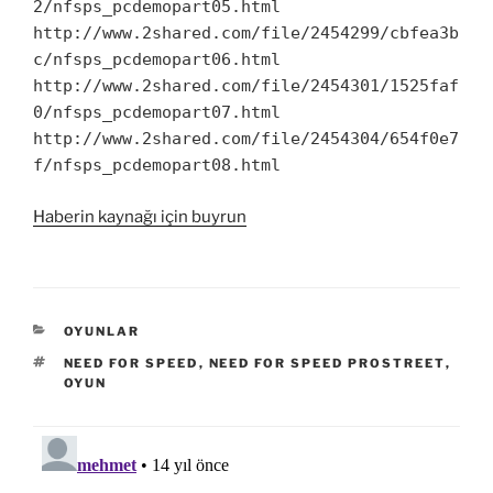
2/nfsps_pcdemopart05.html
http://www.2shared.com/file/2454299/cbfea3b
c/nfsps_pcdemopart06.html
http://www.2shared.com/file/2454301/1525faf
0/nfsps_pcdemopart07.html
http://www.2shared.com/file/2454304/654f0e7
f/nfsps_pcdemopart08.html
Haberin kaynağı için buyrun
KATEGORILER
OYUNLAR
ETIKETLER
NEED FOR SPEED
,
NEED FOR SPEED PROSTREET
,
OYUN