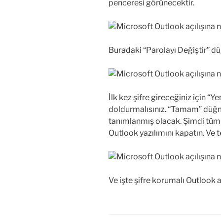
penceresi görünecektir.
Buradaki “Parolayı Değiştir” d
İlk kez şifre gireceğiniz için “Y
doldurmalısınız. “Tamam” düğme
tanımlanmış olacak. Şimdi tüm
Outlook yazılımını kapatın. Ve t
Ve işte şifre korumalı Outlook a