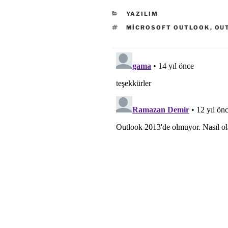
KATEGORILER
YAZILIM
ETIKETLER
MICROSOFT OUTLOOK
,
OU