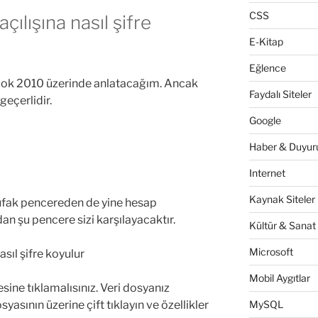
CSS
ılışına nasıl şifre
E-Kitap
Eğlence
ook 2010 üzerinde anlatacağım. Ancak
Faydalı Siteler
geçerlidir.
Google
Haber & Duyuru
Internet
Kaynak Siteler
k ufak pencereden de yine hesap
dan şu pencere sizi karşılayacaktır.
Kültür & Sanat
Microsoft
Mobil Aygıtlar
ine tıklamalısınız. Veri dosyanız
syasının üzerine çift tıklayın ve özellikler
MySQL