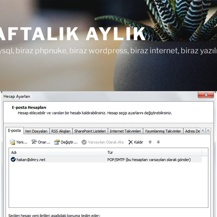
FTALIK AYLIK
ysql, biraz phpnuke, biraz wordpress, biraz internet, biraz yazıl