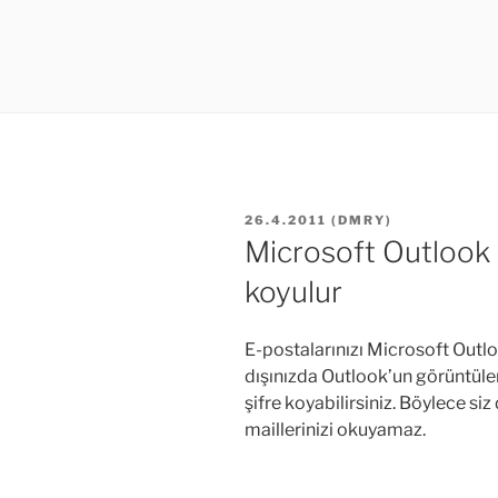
YAYIM
26.4.2011
(
DMRY
)
TARIHI
Microsoft Outlook aç
koyulur
E-postalarınızı Microsoft Outlo
dışınızda Outlook’un görüntülen
şifre koyabilirsiniz. Böylece si
maillerinizi okuyamaz.