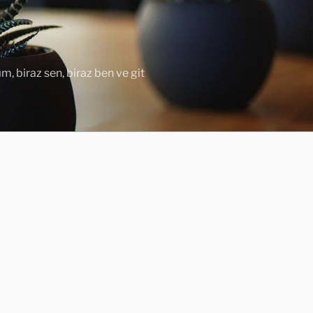
ım, biraz sen, biraz ben ve git