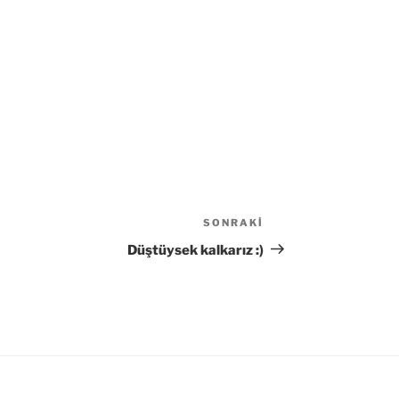
SONRAKI
Sonraki
Yazı
Düştüysek kalkarız :)