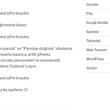
Oyunlar
Php
Sevgili Günlük
üğmesine basın.
Sponsor
Teknoloji
eni parola” ve “Parolayı doğrula” alanlarını
Web Tasarım
sine basınca, artık şifreniz
WordPress
 önceki pencereleri ve sonrasında
ekrar Outlook’u açın.
Yazılım
çılış sayfanız 🙂