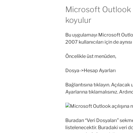
Microsoft Outlook aç
koyulur
Bu uygulamayı Microsoft Outl
2007 kullanıcıları için de aynısı 
Öncelikle üst menüden,
Dosya->Hesap Ayarları
Bağlantısına tıklayın. Açılaca
Ayarlarına tıklamalısınız. Ardın
Buradan “Veri Dosyaları” sekmes
listelenecektir. Buradaki veri do