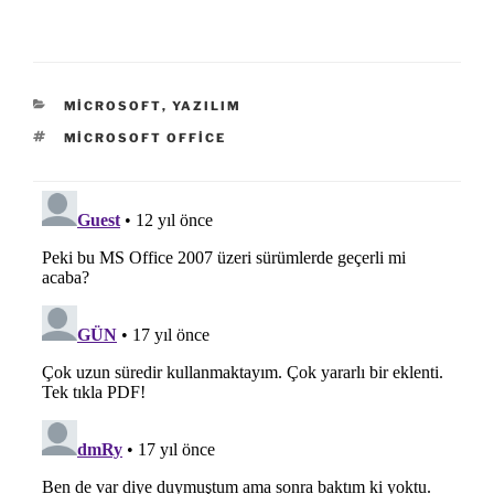
KATEGORILER
MICROSOFT
,
YAZILIM
ETIKETLER
MICROSOFT OFFICE