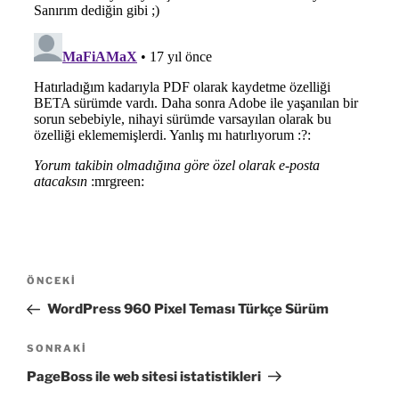
Yazı
Önceki
ÖNCEKI
gezinmesi
Yazı
WordPress 960 Pixel Teması Türkçe Sürüm
Sonraki
SONRAKI
Yazı
PageBoss ile web sitesi istatistikleri