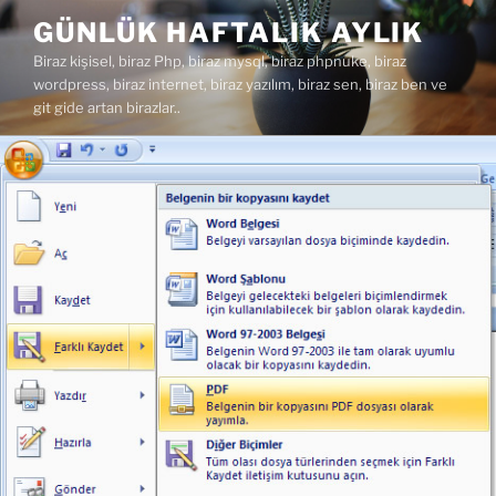
İçeriğe
GÜNLÜK HAFTALIK AYLIK
geç
Biraz kişisel, biraz Php, biraz mysql, biraz phpnuke, biraz
wordpress, biraz internet, biraz yazılım, biraz sen, biraz ben ve
git gide artan birazlar..