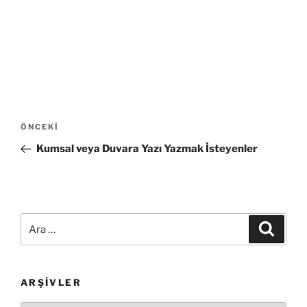
Yazı
Önceki
ÖNCEKI
gezinmesi
Yazı
Kumsal veya Duvara Yazı Yazmak İsteyenler
Ara:
Ara
ARŞIVLER