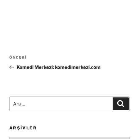
Yazı
Önceki
ÖNCEKI
gezinmesi
Yazı
Komedi Merkezi: komedimerkezi.com
Ara:
Ara
ARŞIVLER