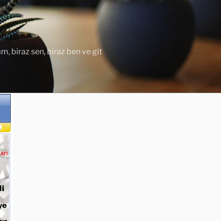
ım, biraz sen, biraz ben ve git