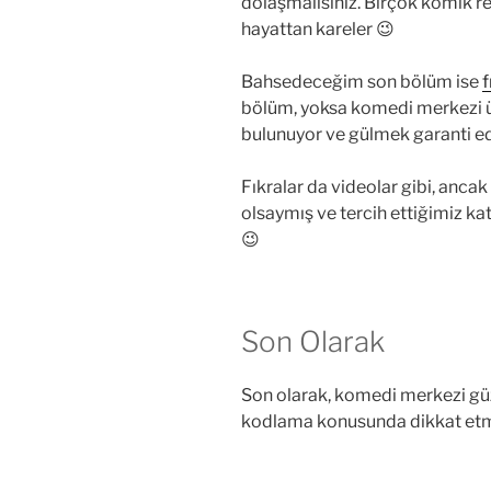
dolaşmalısınız. Birçok komik re
hayattan kareler 😉
Bahsedeceğim son bölüm ise
f
bölüm, yoksa komedi merkezi üz
bulunuyor ve gülmek garanti edi
Fıkralar da videolar gibi, ancak
olsaymış ve tercih ettiğimiz ka
😉
Son Olarak
Son olarak, komedi merkezi güz
kodlama konusunda dikkat etme