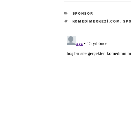
KATEGORILER
SPONSOR
ETIKETLER
KOMEDIMERKEZI.COM
,
SP