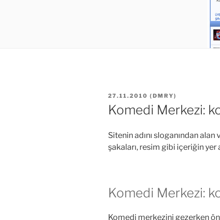
YAYIM
27.11.2010
(
DMRY
)
TARIHI
Komedi Merkezi: 
Sitenin adını sloganından alan v
şakaları, resim gibi içeriğin ye
Komedi Merkezi: 
Komedi merkezini gezerken önc