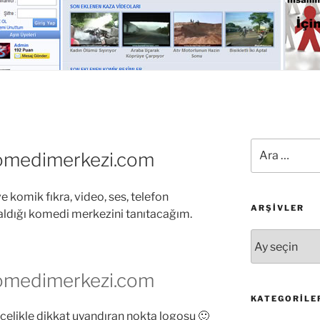
Ara:
komedimerkezi.com
e komik fıkra, video, ses, telefon
ARŞIVLER
r aldığı komedi merkezini tanıtacağım.
Arşivler
komedimerkezi.com
KATEGORILE
elikle dikkat uyandıran nokta logosu 🙂