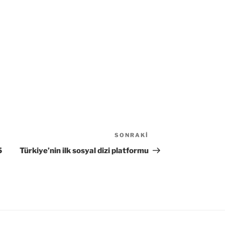
SONRAKI
Sonraki
Yazı
5
Türkiye’nin ilk sosyal dizi platformu