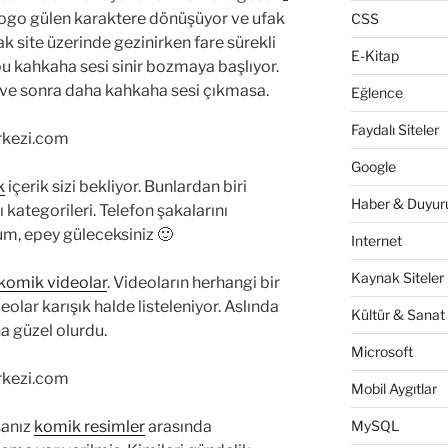
logo gülen karaktere dönüşüyor ve ufak
CSS
k site üzerinde gezinirken fare sürekli
E-Kitap
 kahkaha sesi sinir bozmaya başlıyor.
 ve sonra daha kahkaha sesi çıkmasa.
Eğlence
Faydalı Siteler
Google
k
içerik sizi bekliyor. Bunlardan biri
Haber & Duyuru
 kategorileri. Telefon şakalarını
um, epey güleceksiniz 🙂
Internet
Kaynak Siteler
komik videolar
. Videoların herhangi bir
eolar karışık halde listeleniyor. Aslında
Kültür & Sanat
ha güzel olurdu.
Microsoft
Mobil Aygıtlar
sanız
komik resimler
arasında
MySQL