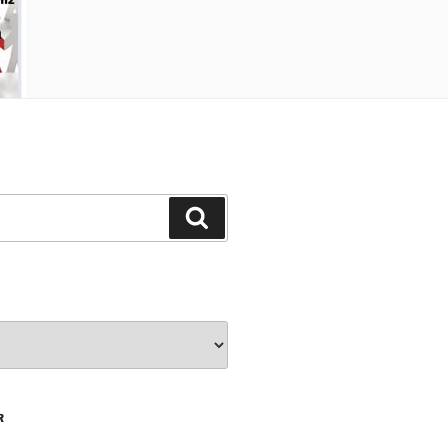
Ara
R