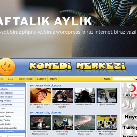
FTALIK AYLIK
ysql, biraz phpnuke, biraz wordpress, biraz internet, biraz yazıl