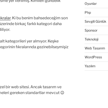
sme yer verilmiş. Kimileri gündelik
Oyunlar
Php
ıkralar
. Ki bu benim bahsedeceğim son
Sevgili Günlük
erinde birkaç farklı kategori daha
liyor.
Sponsor
Teknoloji
 alt kategorileri yer almıyor. Keşke
tegorinin fıkralarında gezinebilseymişiz
Web Tasarım
WordPress
Yazılım
el bir web sitesi. Ancak tasarım ve
leri gereken standartlar mevcut 😉