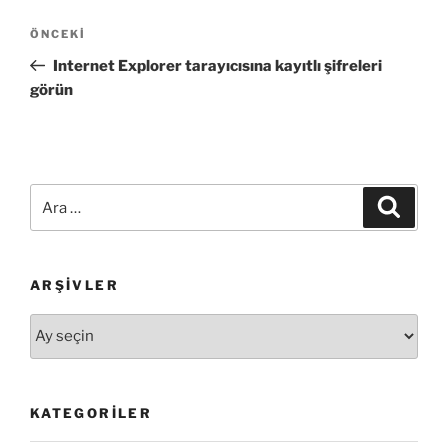
Yazı
Önceki
ÖNCEKI
gezinmesi
Yazı
Internet Explorer tarayıcısına kayıtlı şifreleri
görün
Ara:
Ara
ARŞIVLER
Arşivler
KATEGORILER