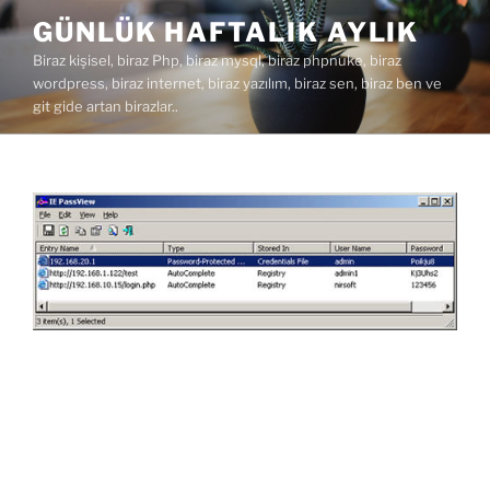
İçeriğe
GÜNLÜK HAFTALIK AYLIK
geç
Biraz kişisel, biraz Php, biraz mysql, biraz phpnuke, biraz
wordpress, biraz internet, biraz yazılım, biraz sen, biraz ben ve
git gide artan birazlar..