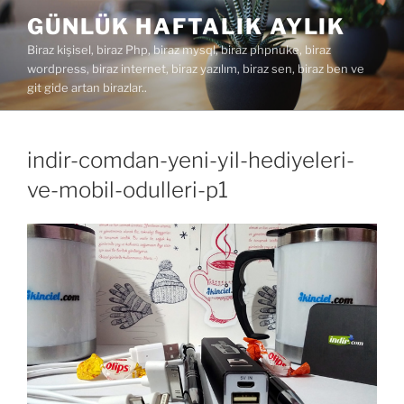
İçeriğe
GÜNLÜK HAFTALIK AYLIK
geç
Biraz kişisel, biraz Php, biraz mysql, biraz phpnuke, biraz
wordpress, biraz internet, biraz yazılım, biraz sen, biraz ben ve
git gide artan birazlar..
indir-comdan-yeni-yil-hediyeleri-
ve-mobil-odulleri-p1