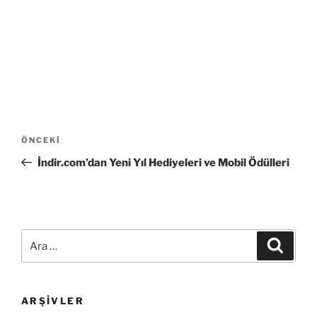
Yazı
Önceki
ÖNCEKI
gezinmesi
Yazı
İndir.com’dan Yeni Yıl Hediyeleri ve Mobil Ödülleri
Ara:
Ara
ARŞIVLER