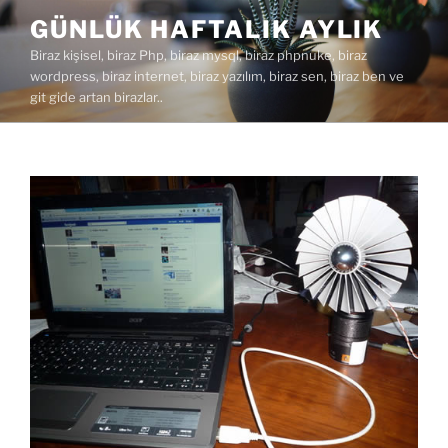
İçeriğe
GÜNLÜK HAFTALIK AYLIK
geç
Biraz kişisel, biraz Php, biraz mysql, biraz phpnuke, biraz
wordpress, biraz internet, biraz yazılım, biraz sen, biraz ben ve
git gide artan birazlar..