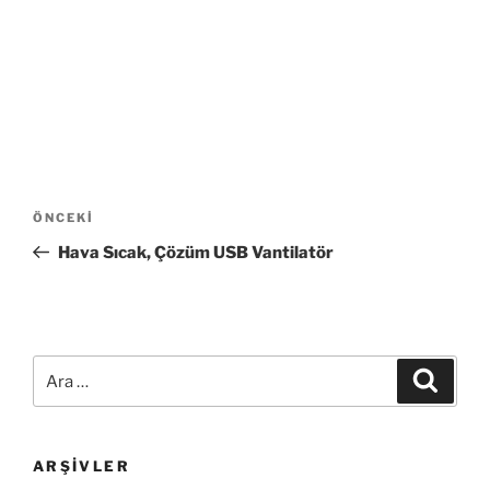
Yazı
Önceki
ÖNCEKI
gezinmesi
Yazı
Hava Sıcak, Çözüm USB Vantilatör
Ara:
Ara
ARŞIVLER