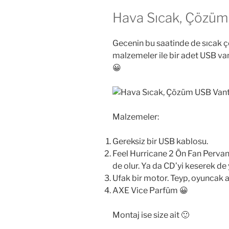
Hava Sıcak, Çözüm
Gecenin bu saatinde de sıcak çe
malzemeler ile bir adet USB van
😀
Malzemeler:
Gereksiz bir USB kablosu.
Feel Hurricane 2 Ön Fan Pervane
de olur. Ya da CD’yi keserek de 
Ufak bir motor. Teyp, oyuncak ar
AXE Vice Parfüm 😀
Montaj ise size ait 🙂