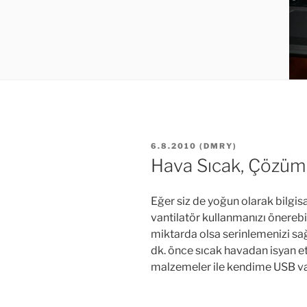
YAYIM
6.8.2010
(
DMRY
)
TARIHI
Hava Sıcak, Çözüm
Eğer siz de yoğun olarak bilgis
vantilatör kullanmanızı önerebil
miktarda olsa serinlemenizi sağ
dk. önce sıcak havadan isyan e
malzemeler ile kendime USB van