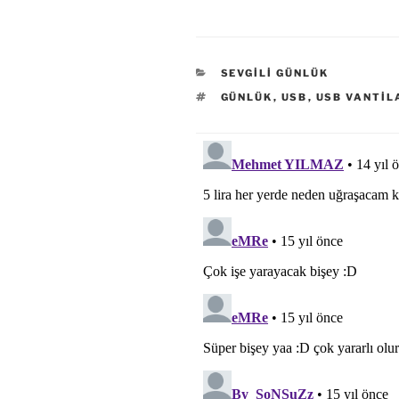
KATEGORILER
SEVGILI GÜNLÜK
ETIKETLER
GÜNLÜK
,
USB
,
USB VANTIL