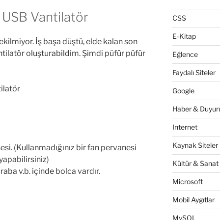
 USB Vantilatör
CSS
E-Kitap
kilmiyor. İş başa düştü, elde kalan son
tilatör oluşturabildim. Şimdi püfür püfür
Eğlence
Faydalı Siteler
Google
Haber & Duyuru
Internet
Kaynak Siteler
si. (Kullanmadığınız bir fan pervanesi
yapabilirsiniz)
Kültür & Sanat
aba v.b. içinde bolca vardır.
Microsoft
Mobil Aygıtlar
MySQL