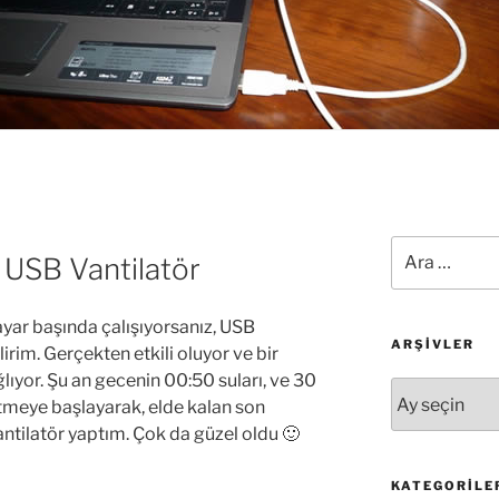
Ara:
 USB Vantilatör
ayar başında çalışıyorsanız, USB
ARŞIVLER
irim. Gerçekten etkili oluyor ve bir
lıyor. Şu an gecenin 00:50 suları, ve 30
Arşivler
tmeye başlayarak, elde kalan son
tilatör yaptım. Çok da güzel oldu 🙂
KATEGORILE