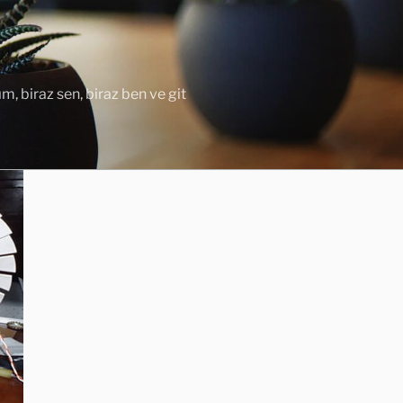
ım, biraz sen, biraz ben ve git