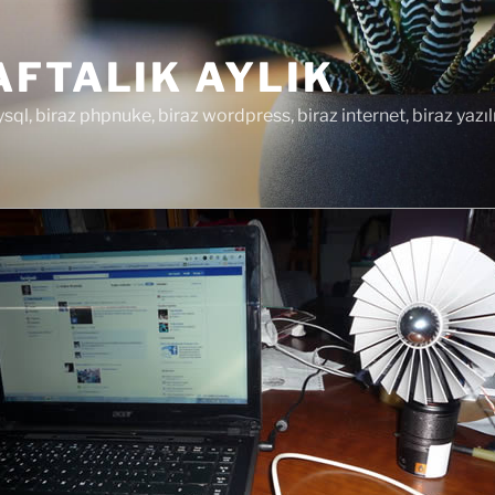
FTALIK AYLIK
ysql, biraz phpnuke, biraz wordpress, biraz internet, biraz yazıl