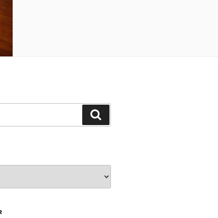
Ara
R