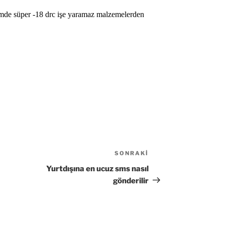
SONRAKI
Sonraki
Yazı
Yurtdışına en ucuz sms nasıl
gönderilir