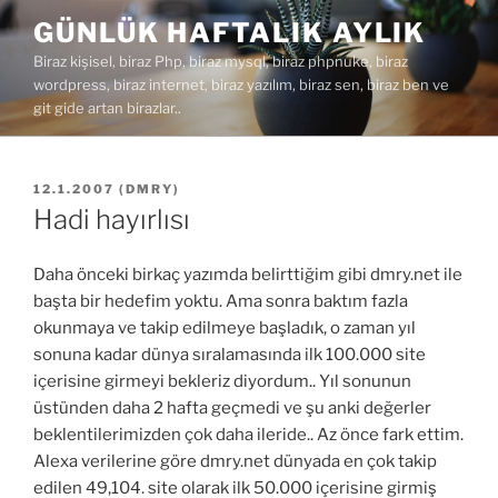
İçeriğe
GÜNLÜK HAFTALIK AYLIK
geç
Biraz kişisel, biraz Php, biraz mysql, biraz phpnuke, biraz
wordpress, biraz internet, biraz yazılım, biraz sen, biraz ben ve
git gide artan birazlar..
YAYIM
12.1.2007
(
DMRY
)
TARIHI
Hadi hayırlısı
Daha önceki birkaç yazımda belirttiğim gibi dmry.net ile
başta bir hedefim yoktu. Ama sonra baktım fazla
okunmaya ve takip edilmeye başladık, o zaman yıl
sonuna kadar dünya sıralamasında ilk 100.000 site
içerisine girmeyi bekleriz diyordum.. Yıl sonunun
üstünden daha 2 hafta geçmedi ve şu anki değerler
beklentilerimizden çok daha ileride.. Az önce fark ettim.
Alexa verilerine göre dmry.net dünyada en çok takip
edilen 49,104. site olarak ilk 50.000 içerisine girmiş