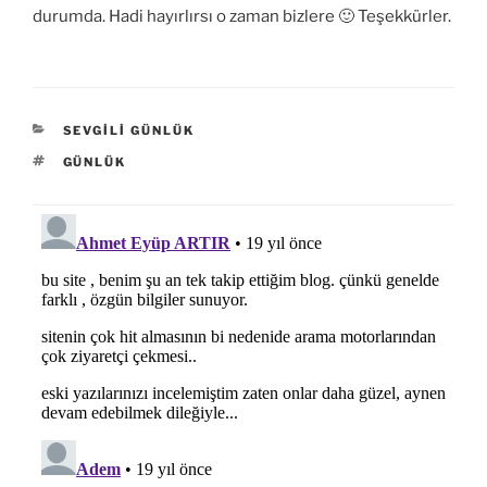
durumda. Hadi hayırlırsı o zaman bizlere 🙂 Teşekkürler.
KATEGORILER
SEVGILI GÜNLÜK
ETIKETLER
GÜNLÜK