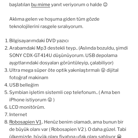
başlatılan
bu mime
yanıt veriyorum o halde 😉
Aklıma gelen ve hoşuma giden tüm gözde
teknolojilerini rasgele sıralıyorum.
Bilgisayarımdaki DVD yazıcı
Arabamdaki Mp3 destekli teyp.. (Aslında bozuldu, şimdi
SONY CDX-GT414U düşünüyorum. USB depolama
aygıtlarındaki dosyaları görüntüleyip, çalabiliyor)
Ultra mega süper öte optik yakınlaştırmalı 😛 dijital
fotoğraf makinam
USB belleğim
Symbian işletim sistemli cep telefonum.. ( Ama ben
iPhone istiyorum 😛 )
LCD monitörüm.
Internet
Robosapien V1
.. Henüz benim olamadı, ama bunun bir
de büyük olanı var ( Robosapien V2 ). O daha güzel. Tabi
ülkemizde, büyük olanı fiyatına ufak olanı satılıyor 😀