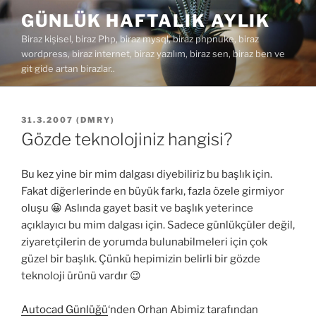
İçeriğe
GÜNLÜK HAFTALIK AYLIK
geç
Biraz kişisel, biraz Php, biraz mysql, biraz phpnuke, biraz
wordpress, biraz internet, biraz yazılım, biraz sen, biraz ben ve
git gide artan birazlar..
YAYIM
31.3.2007
(
DMRY
)
TARIHI
Gözde teknolojiniz hangisi?
Bu kez yine bir mim dalgası diyebiliriz bu başlık için.
Fakat diğerlerinde en büyük farkı, fazla özele girmiyor
oluşu 😀 Aslında gayet basit ve başlık yeterince
açıklayıcı bu mim dalgası için. Sadece günlükçüler değil,
ziyaretçilerin de yorumda bulunabilmeleri için çok
güzel bir başlık. Çünkü hepimizin belirli bir gözde
teknoloji ürünü vardır 😉
Autocad Günlüğü
‘nden Orhan Abimiz tarafından