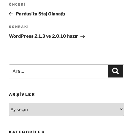
Yazı
Önceki
ÖNCEKI
gezinmesi
Yazı
Pardus’ta Staj Olanağı
Sonraki
SONRAKI
Yazı
WordPress 2.1.3 ve 2.0.10 hazır
Ara:
Ara
ARŞIVLER
Arşivler
KATEGORILER