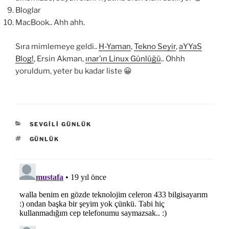
Bloglar
MacBook.. Ahh ahh.
Sıra mimlemeye geldi..
H-Yaman
,
Tekno Seyir
,
aYYaS
Blog!
, Ersin Akman,
ınar’ın Linux Günlüğü
.. Ohhh
yoruldum, yeter bu kadar liste 😀
KATEGORILER
SEVGILI GÜNLÜK
ETIKETLER
GÜNLÜK