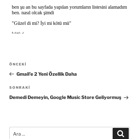
Yazı
Önceki
ÖNCEKI
gezinmesi
Yazı
Gmail’e 2 Yeni Özellik Daha
Sonraki
SONRAKI
Yazı
Demedi Demeyin, Google Music Store Geliyormuş
Ara:
Ara