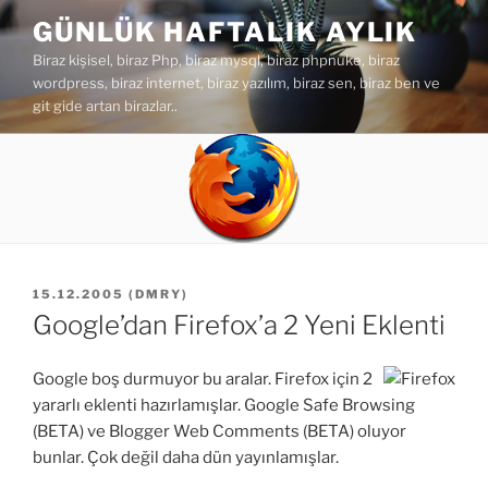
İçeriğe
GÜNLÜK HAFTALIK AYLIK
geç
Biraz kişisel, biraz Php, biraz mysql, biraz phpnuke, biraz
wordpress, biraz internet, biraz yazılım, biraz sen, biraz ben ve
git gide artan birazlar..
YAYIM
15.12.2005
(
DMRY
)
TARIHI
Google’dan Firefox’a 2 Yeni Eklenti
Google boş durmuyor bu aralar. Firefox için 2
yararlı eklenti hazırlamışlar. Google Safe Browsing
(BETA) ve Blogger Web Comments (BETA) oluyor
bunlar. Çok değil daha dün yayınlamışlar.