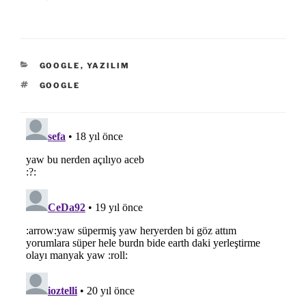
KATEGORILER
GOOGLE
,
YAZILIM
ETIKETLER
GOOGLE