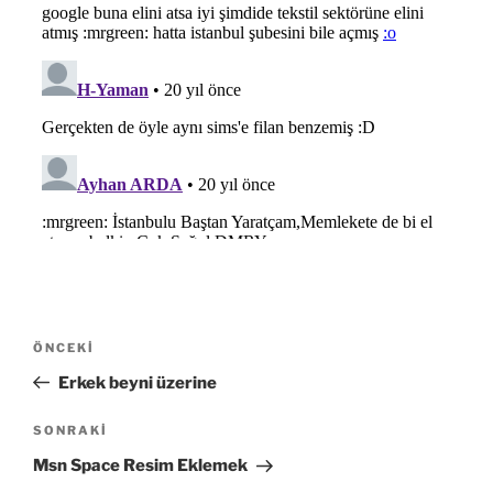
Yazı
Önceki
ÖNCEKI
gezinmesi
Yazı
Erkek beyni üzerine
Sonraki
SONRAKI
Yazı
Msn Space Resim Eklemek