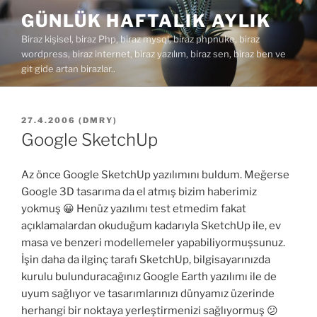
İçeriğe
GÜNLÜK HAFTALIK AYLIK
geç
Biraz kişisel, biraz Php, biraz mysql, biraz phpnuke, biraz
wordpress, biraz internet, biraz yazılım, biraz sen, biraz ben ve
git gide artan birazlar..
YAYIM
27.4.2006
(
DMRY
)
TARIHI
Google SketchUp
Az önce Google SketchUp yazılımını buldum. Meğerse
Google 3D tasarıma da el atmış bizim haberimiz
yokmuş 😀 Henüz yazılımı test etmedim fakat
açıklamalardan okuduğum kadarıyla SketchUp ile, ev
masa ve benzeri modellemeler yapabiliyormuşsunuz.
İşin daha da ilginç tarafı SketchUp, bilgisayarınızda
kurulu bulunduracağınız Google Earth yazılımı ile de
uyum sağlıyor ve tasarımlarınızı dünyamız üzerinde
herhangi bir noktaya yerleştirmenizi sağlıyormuş 😕