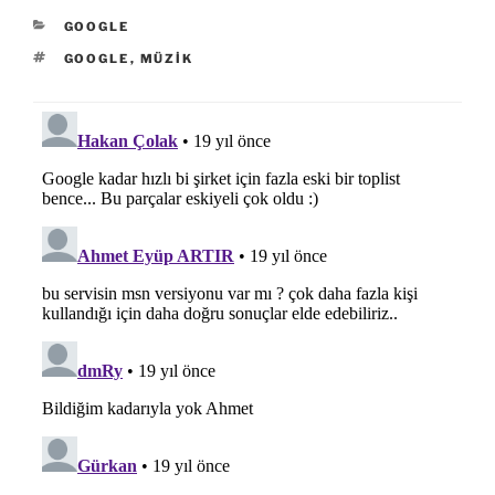
KATEGORILER
GOOGLE
ETIKETLER
GOOGLE
,
MÜZIK