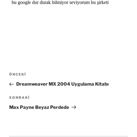
Yazı
Önceki
ÖNCEKI
gezinmesi
Yazı
Dreamweaver MX 2004 Uygulama Kitabı
Sonraki
SONRAKI
Yazı
Max Payne Beyaz Perdede