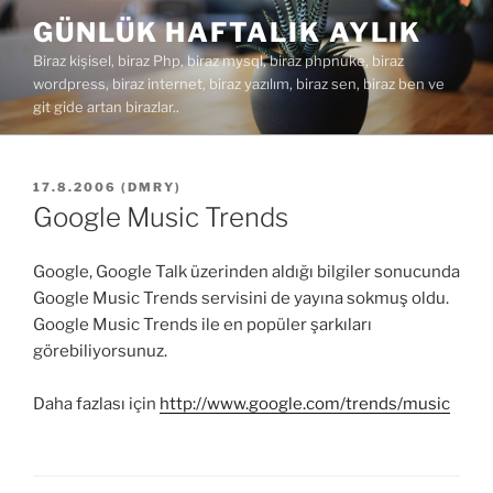
İçeriğe
GÜNLÜK HAFTALIK AYLIK
geç
Biraz kişisel, biraz Php, biraz mysql, biraz phpnuke, biraz
wordpress, biraz internet, biraz yazılım, biraz sen, biraz ben ve
git gide artan birazlar..
YAYIM
17.8.2006
(
DMRY
)
TARIHI
Google Music Trends
Google, Google Talk üzerinden aldığı bilgiler sonucunda
Google Music Trends servisini de yayına sokmuş oldu.
Google Music Trends ile en popüler şarkıları
görebiliyorsunuz.
Daha fazlası için
http://www.google.com/trends/music