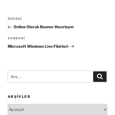
Yazı
Önceki
ÖNCEKI
gezinmesi
Yazı
Online Olarak Banner Hazırlayın
Sonraki
SONRAKI
Yazı
Microsoft Windows Live Fikirleri
Ara:
Ara
ARŞIVLER
Arşivler