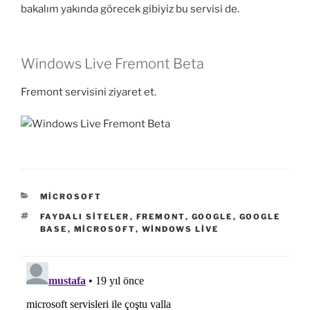
bakalım yakında görecek gibiyiz bu servisi de.
Windows Live Fremont Beta
Fremont servisini ziyaret et.
KATEGORILER
MICROSOFT
ETIKETLER
FAYDALI SITELER
,
FREMONT
,
GOOGLE
,
GOOGLE
BASE
,
MICROSOFT
,
WINDOWS LIVE