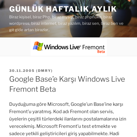
İçeriğe
GÜNLÜK HAFTALIK AYLIK
geç
Biraz kişisel, biraz Php, biraz mysql, biraz phpnuke, biraz
wordpress, biraz internet, biraz yazılım, biraz sen, biraz ben ve
git gide artan birazlar..
YAYIM
30.11.2005
(
DMRY
)
TARIHI
Google Base’e Karşı Windows Live
Fremont Beta
Duyduğuma göre Microsoft, Google’un Base’ine karşı
Fremont’u yaratmış. Kod adı Fremont olan servis,
üyelerin çeşitli türlerdeki ilanlarını postalamalarına izin
verecekmiş. Microsoft Fremont’u test etmekte ve
sadece yetkili geliştiricileri giriş yapabilmekte. Hadi