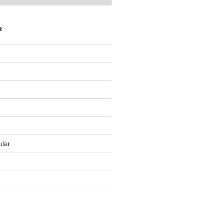
R
lar