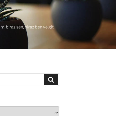
ım, biraz sen, biraz ben ve git
Ara