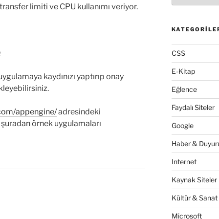
transfer limiti ve CPU kullanımı veriyor.
KATEGORILE
e
CSS
E-Kitap
uygulamaya kaydınızı yaptırıp onay
leyebilirsiniz.
Eğlence
Faydalı Siteler
.com/appengine/
adresindeki
a şuradan örnek uygulamaları
Google
Haber & Duyuru
Internet
Kaynak Siteler
Kültür & Sanat
Microsoft