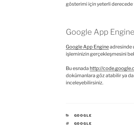
gösterimi için yeterli derecede 
Google App Engin
Google App Engine
adresinde 
işleminizin gerçekleşmesini bek
Bu esnada
http://code.google
dokümanlara göz atabilir ya d
inceleyebilirsiniz.
KATEGORILER
GOOGLE
ETIKETLER
GOOGLE