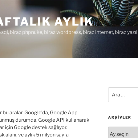
FTALIK AYLIK
ysql, biraz phpnuke, biraz wordpress, biraz internet, biraz yazıl
Ara:
e
 bu aralar. Google’da, Google App
ARŞIVLER
re sunmuş durumda. Google API kullanarak
r için Google destek sağlıyor.
Arşivler
 alanı, ve aylık 5 milyon sayfa