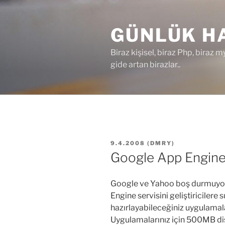
İçeriğe
geç
GÜNLÜK HA
Biraz kişisel, biraz Php, biraz m
gide artan birazlar..
YAYIM
9.4.2008
(
DMRY
)
TARIHI
Google App Engin
Google ve Yahoo boş durmuyor
Engine servisini geliştiricile
hazırlayabileceğiniz uygulamala
Uygulamalarınız için 500MB disk