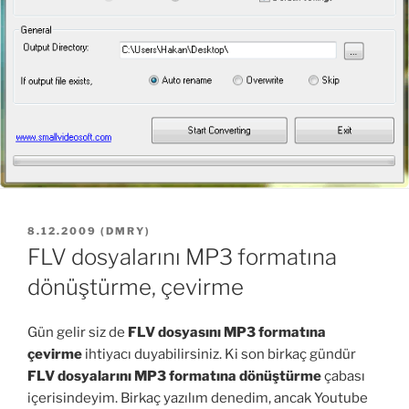
YAYIM
8.12.2009
(
DMRY
)
TARIHI
FLV dosyalarını MP3 formatına
dönüştürme, çevirme
Gün gelir siz de
FLV dosyasını MP3 formatına
çevirme
ihtiyacı duyabilirsiniz. Ki son birkaç gündür
FLV dosyalarını MP3 formatına dönüştürme
çabası
içerisindeyim. Birkaç yazılım denedim, ancak Youtube