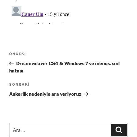
Yazı
Önceki
ÖNCEKI
gezinmesi
Yazı
Dreamweaver CS4 & Windows 7 ve menus.xml
hatası
Sonraki
SONRAKI
Yazı
Askerlik nedeniyle ara veriyoruz
Ara:
Ara