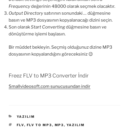
Frequency
değerinin 48000 olarak seçmek olacaktır.
Output Directory
satırının sonundaki
…
düğmesine
basın ve MP3 dosyasının kopyalanacağı dizini seçin.
Son olarak
Start Converting
düğmesine basın ve
dönüştürme işlemi başlasın.
Bir müddet bekleyin. Seçmiş olduğunuz dizine MP3
dosyasının kopyalandığını göreceksiniz 😉
Freez FLV to MP3 Converter İndir
Smallvideosoft.com sunucusundan indir
KATEGORILER
YAZILIM
ETIKETLER
FLV
,
FLV TO MP3
,
MP3
,
YAZILIM