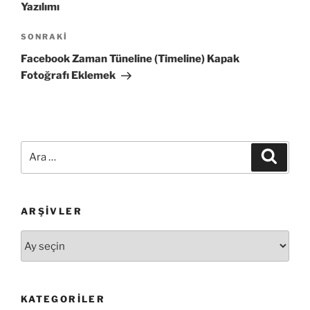
Yazılımı
Sonraki
SONRAKI
Yazı
Facebook Zaman Tüneline (Timeline) Kapak
Fotoğrafı Eklemek
Ara:
Ara
ARŞIVLER
Arşivler
KATEGORILER