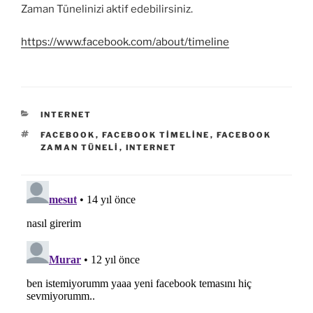
Zaman Tünelinizi aktif edebilirsiniz.
https://www.facebook.com/about/timeline
KATEGORILER
INTERNET
ETIKETLER
FACEBOOK
,
FACEBOOK TIMELINE
,
FACEBOOK
ZAMAN TÜNELI
,
INTERNET