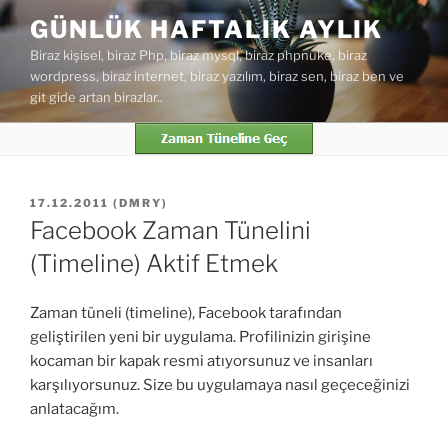
İçeriğe
GÜNLÜK HAFTALIK AYLIK
geç
Biraz kişisel, biraz Php, biraz mysql, biraz phpnuke, biraz
wordpress, biraz internet, biraz yazılım, biraz sen, biraz ben ve
git gide artan birazlar..
YAYIM
17.12.2011
(
DMRY
)
TARIHI
Facebook Zaman Tünelini
(Timeline) Aktif Etmek
Zaman tüneli (timeline), Facebook tarafından
geliştirilen yeni bir uygulama. Profilinizin girişine
kocaman bir kapak resmi atıyorsunuz ve insanları
karşılıyorsunuz. Size bu uygulamaya nasıl geçeceğinizi
anlatacağım.