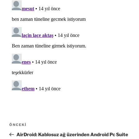
Yazı
Önceki
ÖNCEKI
gezinmesi
Yazı
AirDroid: Kablosuz ağ üzerinden Android Pc Suite