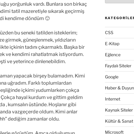
duğu yorğunluk vardı. Bunlara son birkaç
endimi tatil mazeretiyle sıkarak geçirmiş
mdi kendime döndüm 🙂
KATEGORILE
 yüzden bu seneki tatilden isteklerim;
CSS
e girmek, güneşlenmek, yıldızların
E-Kitap
rlikte içkinin tadını çıkarmaktı. Başka bir
ek ve kendimi rahatlatmak istiyordum.
Eğlence
şti ve yeterince dinlenebildim.
Faydalı Siteler
 zaman yapacak birşey bulamadım. Kimi
Google
ığına uğradım. Farklı toplumlardan
Haber & Duyuru
ik eşliğinde içkimi yudumlarken çokça
.. Çokça hayal kurdum ve gittim geldim
Internet
ında , kumsalın üstünde. Hoşlanır gibi
Kaynak Siteler
manda vazgeçerde oldum. Kimi anlar
hhh” dediğim zamanlar oldu.
Kültür & Sanat
Microsoft
ilerle görüştüm. Amca olduğumun