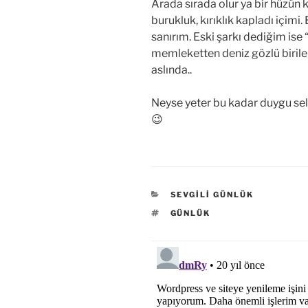
Arada sırada olur ya bir hüzün ka
burukluk, kırıklık kapladı içimi. 
sanırım. Eski şarkı dediğim ise
memleketten deniz gözlü biriler
aslında..
Neyse yeter bu kadar duygu seli
😉
KATEGORILER
SEVGILI GÜNLÜK
ETIKETLER
GÜNLÜK