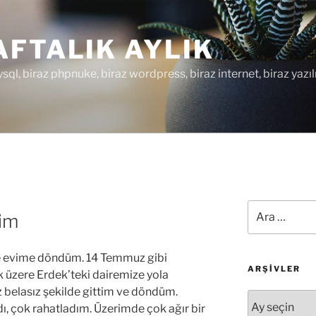
FTALIK AYLIK
ysql, biraz phpnuke, biraz wordpress, biraz internet, biraz yazıl
Ara:
vim
ve evime döndüm. 14 Temmuz gibi
ARŞIVLER
k üzere Erdek’teki dairemize yola
 belasız şekilde gittim ve döndüm.
Arşivler
dı, çok rahatladım. Üzerimde çok ağır bir