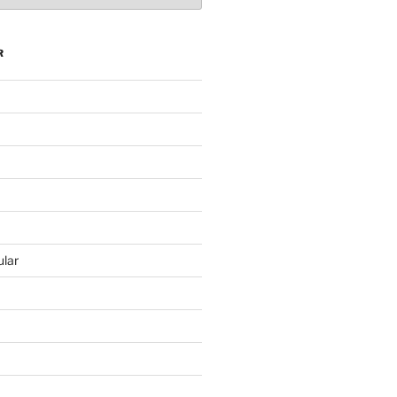
R
lar