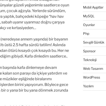
dünyalar güzeli yeğenimle saatlerce oyun
Mobil Aygıtlar
um, çocuk ağzıyla. Yerlerde süründüm,
MySQL
oya yaptık, bahçedeki köpeğe “hav hav
ım, sabah uyanır uyanmaz doğru çarşıya
Oyunlar
akçı ve kırtasiyeden…
Php
 (neredeyse annem yaşında) bir bayanın
Sevgili Günlük
ı üstü 2.5 hafta sürdü tatilim! Aslında
ndan ötürü kısaydı çok kısaydı bu. Her ne
Sponsor
diğim gibiydi. Kafa dinledim saatlerce..
Teknoloji
mın başında kafa dinlemeye devam
Web Tasarım
 kalan son parayı da içkiye yatırdım ve
WordPress
e müzikler eşliğinde biralarımı
şlerden birini yapıyorum. Böylece gece
Yazılım
 bir o yana bir bu yana dönmek zorunda