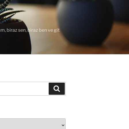
ım, biraz sen, biraz ben ve git
Ara