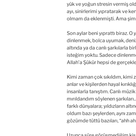
yük ve yoğun stresin vermiş ol
ayı, sinirlerimi yıpratarak ve k
olmam da eklenmişti. Ama şi
Son aylar beni yıprattı biraz. O
dinlenmek, bolca uyumak, deniz
altında ya da canlı şarkılarla bi
isteğim yoktu. Sadece dinlenm
Allah’a Şükür hepsi de gerçekle
Kimi zaman çok sıkıldım, kimi
anlar ve kişilerden hayal kırıkl
insanlarla tanıştım. Canlı müz
mırıldandım söylenen şarkıları
farklı dünyalara; yıldızların alt
oldum bazı şeylerden, aynı za
gözümde tüttü bazıları, “ahh a
Uzunca süre görüşmediğim kiş