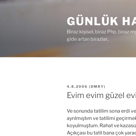
İçeriğe
geç
GÜNLÜK HA
Biraz kişisel, biraz Php, biraz m
gide artan birazlar..
YAYIM
4.8.2006
(
DMRY
)
TARIHI
Evim evim güzel e
Ve sonunda tatilim sona erdi 
ayrılmıştım ve tatilimi geçirme
koyulmuştum. Rahat ve kazasız
Açıkçası bu tatil bana çok yara