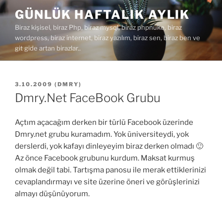
İçeriğe
GÜNLÜK HAFTALIK AYLIK
geç
Biraz kişisel, biraz Php, biraz mysql, biraz phpnuke, biraz
wordpress, biraz internet, biraz yazılım, biraz sen, biraz ben ve
git gide artan birazlar..
YAYIM
3.10.2009
(
DMRY
)
TARIHI
Dmry.Net FaceBook Grubu
Açtım açacağım derken bir türlü Facebook üzerinde
Dmry.net grubu kuramadım. Yok üniversiteydi, yok
derslerdi, yok kafayı dinleyeyim biraz derken olmadı 🙂
Az önce Facebook grubunu kurdum. Maksat kurmuş
olmak değil tabi. Tartışma panosu ile merak ettiklerinizi
cevaplandırmayı ve site üzerine öneri ve görüşlerinizi
almayı düşünüyorum.