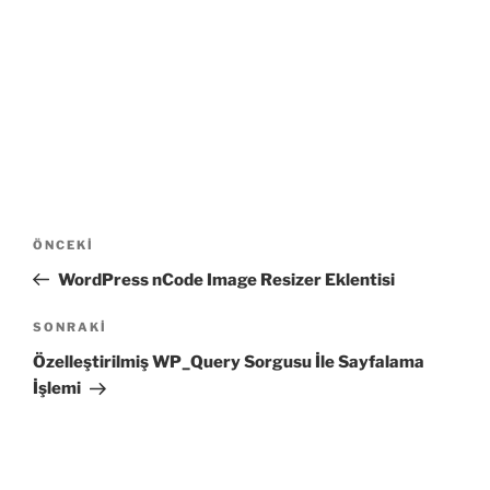
Yazı
Önceki
ÖNCEKI
gezinmesi
Yazı
WordPress nCode Image Resizer Eklentisi
Sonraki
SONRAKI
Yazı
Özelleştirilmiş WP_Query Sorgusu İle Sayfalama
İşlemi