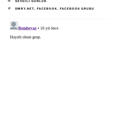
KATEGORILER
SEVGILI GÜNLÜK
ETIKETLER
DMRY.NET
,
FACEBOOK
,
FACEBOOK GRUBU