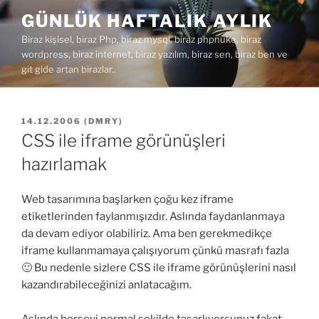
İçeriğe
GÜNLÜK HAFTALIK AYLIK
geç
Biraz kişisel, biraz Php, biraz mysql, biraz phpnuke, biraz
wordpress, biraz internet, biraz yazılım, biraz sen, biraz ben ve
git gide artan birazlar..
YAYIM
14.12.2006
(
DMRY
)
TARIHI
CSS ile iframe görünüşleri
hazırlamak
Web tasarımına başlarken çoğu kez iframe
etiketlerinden faylanmışızdır. Aslında faydanlanmaya
da devam ediyor olabiliriz. Ama ben gerekmedikçe
iframe kullanmamaya çalışıyorum çünkü masrafı fazla
🙂 Bu nedenle sizlere CSS ile iframe görünüşlerini nasıl
kazandırabileceğinizi anlatacağım.