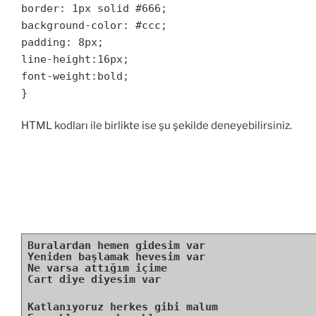
border: 1px solid #666;
Aman be hadi kalk kaynaşalım kız
background-color: #ccc;
Çakkıdı çakkıdı oynaşalım kız
Azıcık alttan azıcık üstten
padding: 8px;
Hoppidi hoppidi hoplatalım kız
line-height:16px;
Bunlar benim fikrim mi?
font-weight:bold;
Kısa matraj filmim mi?
}
İrfanım mı ilmim mi?
Yuh diye sövesim Var
HTML kodları ile birlikte ise şu şekilde deneyebilirsiniz.
Zihin oyunlarım mı?
Resmi duyumlarım mı?
Koyun oyunlarım mı?
Kah kah gülesim Var
Çat diye çatlamak üzereyim
Neresinden tutup da düzeleyim?
Ortağı olmuşum düzeneğin
Kendimi boğasım Var
Buralardan hemen gidesim var
Yeniden başlamak hevesim var
Çat diye çatlamak üzereyim
Ne varsa attığım içime
Neresinden tutup da düzeleyim?
Cart diye diyesim var
Ortağı olmuşum düzeneğin
Herkesi öpesim Var
Katlanıyoruz herkes gibi malum