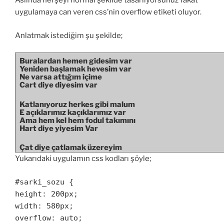
Aslında herşeyi normal şekilde tasarlıyorsunuz fakat
uygulamaya can veren css’nin overflow etiketi oluyor.
Anlatmak istediğim şu şekilde;
Buralardan hemen gidesim var
Yeniden başlamak hevesim var
Ne varsa attığım içime
Cart diye diyesim var
Katlanıyoruz herkes gibi malum
E açıklarımız kaçıklarımız var
Ama hem kel hem fodul takımını
Hart diye yiyesim Var
Çat diye çatlamak üzereyim
Neresinden tutup da düzeleyim?
Yukarıdaki uygulamın css kodları şöyle;
Ortağı olmuşum düzeneğin
Kendimi boğasım Var
#sarki_sozu {
Çat diye çatlamak üzereyim
height: 200px;
Neresinden tutup da düzeleyim
width: 580px;
Ortağı olmuşum düzeneğin
Herkesi oyasım Var
overflow: auto;