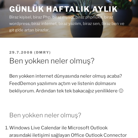
İçeriğe
GÜNLÜK HAFTALIK AYLIK
geç
Biraz kişisel, biraz Php, biraz mysql, biraz phpnuke, biraz
wordpress, biraz internet, biraz yazılım, biraz sen, biraz ben ve
git gide artan birazlar..
YAYIM
29.7.2008
(
DMRY
)
TARIHI
Ben yokken neler olmuş?
Ben yokken internet dünyasında neler olmuş acaba?
FeedDemon yazılımını açtım ve listenin dolmasını
bekliyorum. Ardından tek tek bakacağız yeniliklere 🙂
Ben yokken neler olmuş?
Windows Live Calendar ile Microsoft Outlook
arasındaki iletişimi sağlayan Office Outlook Connector