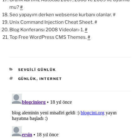
mu?
#
Seo yapayım derken websense kurbanı olanlar. #
Unix Command Injection Cheat Sheet. #
Blog Konferansı 2008 Videoları-1.
#
Top Free WordPress CMS Themes.
#
KATEGORILER
SEVGILI GÜNLÜK
ETIKETLER
GÜNLÜK
,
INTERNET