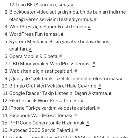
12.1 için BETA sürüm çıkmış.
#
Blockbuster video satışı dışında, bir de bunları indirme
olanağı veren servisini test ediyormuş.
#
WordPress için Super Fresh teması.
#
WordPress Fun teması.
#
System Mechanic 8 için yasal ve bedava lisans
anahtarı.
#
Opera Mobile 9.5 beta.
#
UBD Moneymaker WordPress teması.
#
Web siteniz için saat çeşitleri.
#
jQuery ile “çek-bırak” özellikli nesneler oluşturmak. #
Bitmap Grafikleri Vektörel Hale Çevirme.
#
Google Reader Takip Listesini Dışarı Aktarma.
#
Fikirbozan iF WordPress Teması. #
iPhone Türkçe yardım ve destek siteleri. #
Facebook WordPress Teması. #
PHP Code Generator ile Hızlanmak.
#
Autocad 2009 Servis Paketi 1.
#
Grafik kartınız Autocad 2007, 2008 ve 2009 ile uyumlu