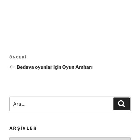
Yazı
Önceki
ÖNCEKI
gezinmesi
Yazı
Bedava oyunlar için Oyun Ambarı
Ara:
Ara
ARŞIVLER