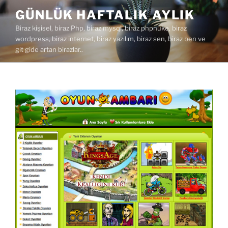
İçeriğe
GÜNLÜK HAFTALIK AYLIK
geç
Biraz kişisel, biraz Php, biraz mysql, biraz phpnuke, biraz
wordpress, biraz internet, biraz yazılım, biraz sen, biraz ben ve
git gide artan birazlar..