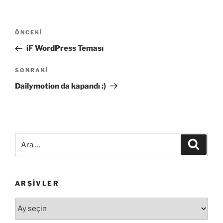
Yazı
Önceki
ÖNCEKI
gezinmesi
Yazı
iF WordPress Teması
Sonraki
SONRAKI
Yazı
Dailymotion da kapandı :)
Ara:
Ara
ARŞIVLER
Arşivler