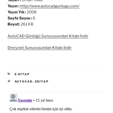
Yazarı :
Orhan Toker
Yayın :
http://www.autocadgunlugu.com/
Yayın Yılı :
2008
Sayfa Sayısı :
6
Boyut:
261 KB
AutoCAD Günlüğü Sunucusundan Kitabı İndir
Dmry.net Sunucusundan Kitabı İndir
KATEGORILER
E-KITAP
ETIKETLER
AUTOCAD
,
EKITAP