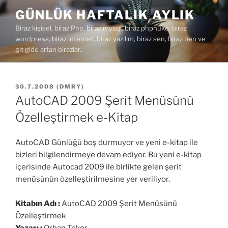
İçeriğe
GÜNLÜK HAFTALIK AYLIK
geç
Biraz kişisel, biraz Php, biraz mysql, biraz phpnuke, biraz
wordpress, biraz internet, biraz yazılım, biraz sen, biraz ben ve
git gide artan birazlar..
YAYIM
30.7.2008
(
DMRY
)
TARIHI
AutoCAD 2009 Şerit Menüsünü
Özelleştirmek e-Kitap
AutoCAD Günlüğü boş durmuyor ve yeni e-kitap ile
bizleri bilgilendirmeye devam ediyor. Bu yeni e-kitap
içerisinde Autocad 2009 ile birlikte gelen şerit
menüsünün özelleştirilmesine yer veriliyor.
Kitabın Adı :
AutoCAD 2009 Şerit Menüsünü
Özelleştirmek