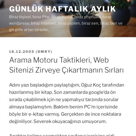
İçeriğe
GÜNLÜK HAFTALIK AYLIK
geç
Biraz kişisel, biraz Php, biraz mysql, biraz phpnuke, biraz
wordpress, biraz internet, biraz yazılım, biraz sen, biraz ben ve
git gide artan birazlar..
YAYIM
18.12.2005
(
DMRY
)
TARIHI
Arama Motoru Taktikleri, Web
Sitenizi Zirveye Çıkartmanın Sırları
Adını yazı başladığım paylaştığım, Oğuz Koç tarafından
hazırlanmış bir kitap. Son zamanlarda google’da ön
sırada çıkabilmek için ne yapmalıyız tarzında sorular
almaya başlamıştım. Baktım benim PC’m içerisinde
böyle bir e-kitap varmış. Gerçekten de ince noktalara
değiniliyor. Severek okuyacağınızı umuyorum.