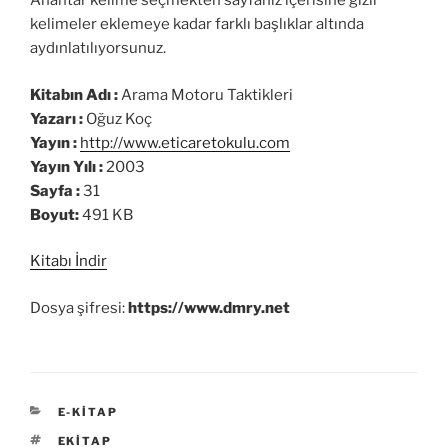
Anahtar kelime seçmekten sayfanız içerisine gizli
kelimeler eklemeye kadar farklı başlıklar altında
aydınlatılıyorsunuz.
Kitabın Adı :
Arama Motoru Taktikleri
Yazarı :
Oğuz Koç
Yayın :
http://www.eticaretokulu.com
Yayın Yılı :
2003
Sayfa :
31
Boyut:
491 KB
Kitabı İndir
Dosya şifresi:
https://www.dmry.net
KATEGORILER
E-KITAP
ETIKETLER
EKITAP