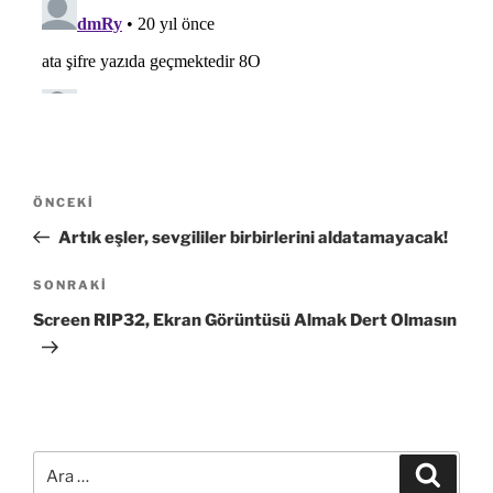
Yazı
Önceki
ÖNCEKI
gezinmesi
Yazı
Artık eşler, sevgililer birbirlerini aldatamayacak!
Sonraki
SONRAKI
Yazı
Screen RIP32, Ekran Görüntüsü Almak Dert Olmasın
Ara:
Ara