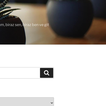
ım, biraz sen, biraz ben ve git
Ara