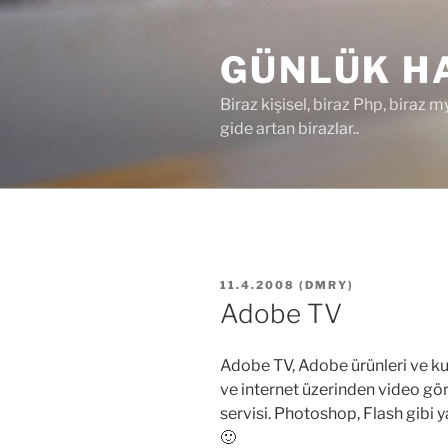
İçeriğe
geç
GÜNLÜK HA
Biraz kişisel, biraz Php, biraz m
gide artan birazlar..
YAYIM
11.4.2008
(
DMRY
)
TARIHI
Adobe TV
Adobe TV, Adobe ürünleri ve kull
ve internet üzerinden video gö
servisi. Photoshop, Flash gibi y
🙂