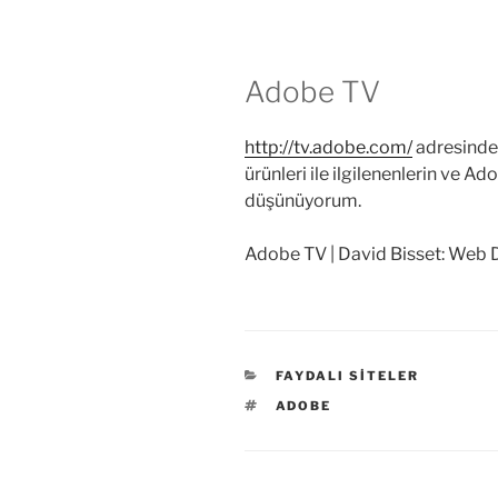
Adobe TV
http://tv.adobe.com/
adresinden
ürünleri ile ilgilenenlerin ve Ado
düşünüyorum.
Adobe TV | David Bisset: Web 
KATEGORILER
FAYDALI SITELER
ETIKETLER
ADOBE