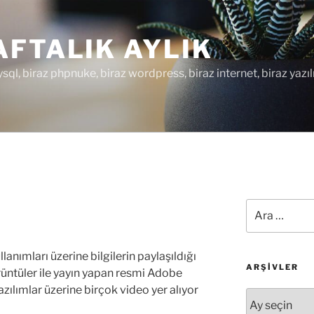
FTALIK AYLIK
ysql, biraz phpnuke, biraz wordpress, biraz internet, biraz yazıl
Ara:
anımları üzerine bilgilerin paylaşıldığı
ARŞIVLER
rüntüler ile yayın yapan resmi Adobe
azılımlar üzerine birçok video yer alıyor
Arşivler