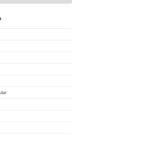
R
lar