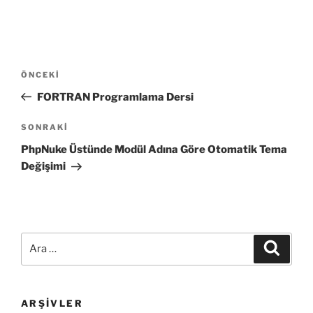
Yazı
Önceki
ÖNCEKI
gezinmesi
Yazı
FORTRAN Programlama Dersi
Sonraki
SONRAKI
Yazı
PhpNuke Üstünde Modül Adına Göre Otomatik Tema
Değişimi
Ara:
Ara
ARŞIVLER