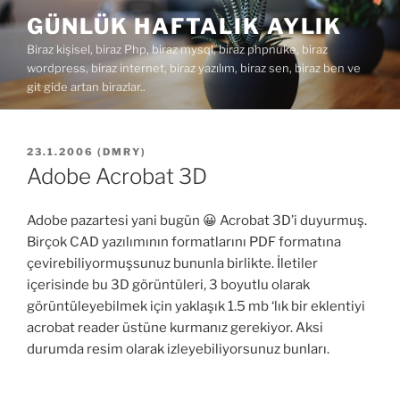
İçeriğe
GÜNLÜK HAFTALIK AYLIK
geç
Biraz kişisel, biraz Php, biraz mysql, biraz phpnuke, biraz
wordpress, biraz internet, biraz yazılım, biraz sen, biraz ben ve
git gide artan birazlar..
YAYIM
23.1.2006
(
DMRY
)
TARIHI
Adobe Acrobat 3D
Adobe pazartesi yani bugün 😀 Acrobat 3D’i duyurmuş.
Birçok CAD yazılımının formatlarını PDF formatına
çevirebiliyormuşsunuz bununla birlikte. İletiler
içerisinde bu 3D görüntüleri, 3 boyutlu olarak
görüntüleyebilmek için yaklaşık 1.5 mb ‘lık bir eklentiyi
acrobat reader üstüne kurmanız gerekiyor. Aksi
durumda resim olarak izleyebiliyorsunuz bunları.