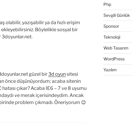
Php
Sevgili Günlük
 olabilir, yazışabilir ya da hızlı erişim
Sponsor
ekleyebilirsiniz. Böylelikle sosyal bir
r 3doyunlar.net.
Teknoloji
Web Tasarım
WordPress
Yazılım
 3doyunlar.net güzel bir
3d oyun
sitesi
dan önce düşünüyordum; acaba sitenin
 hatası çıkar? Acaba IE6 – 7 ve 8 uyumu
lımdaydı ve merak içerisindeydim. Ancak
içbirinde problem çıkmadı. Öneriyorum 😉