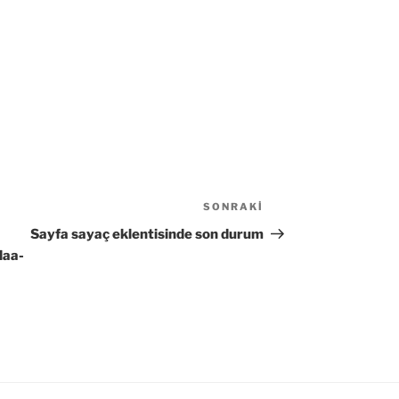
SONRAKI
Sonraki
Yazı
Sayfa sayaç eklentisinde son durum
daa-