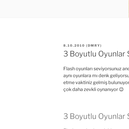
YAYIM
8.10.2010
(
DMRY
)
TARIHI
3 Boyutlu Oyunlar S
Flash oyunları seviyorsunuz an
aynı oyunlara mı denk geliyorsu
etme vaktiniz gelmiş bulunuyor
çok daha zevkli oynanıyor 😉
3 Boyutlu Oyunlar S