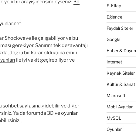
e yeni bir arayış içerisindeyseniz;
3d
E-Kitap
Eğlence
Faydalı Siteler
r Shockwave ile çalışabiliyor ve bu
Google
olması gerekiyor. Sanırım tek dezavantajı
Haber & Duyuru
ızda, doğru bir karar olduğuna emin
oyunları
ile iyi vakit geçirebiliyor ve
Internet
Kaynak Siteler
Kültür & Sanat
Microsoft
 sohbet sayfasına gidebilir ve diğer
Mobil Aygıtlar
rsiniz. Ya da forumda 3D ve
oyunlar
MySQL
bilirsiniz.
Oyunlar