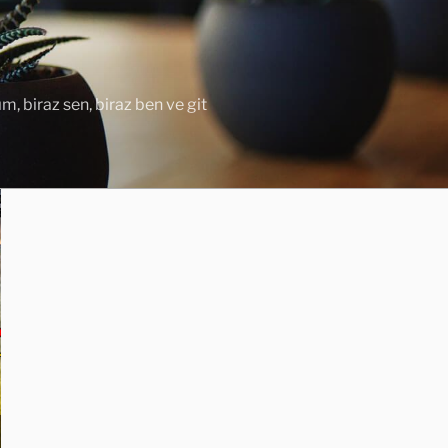
ım, biraz sen, biraz ben ve git