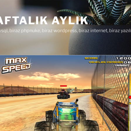
FTALIK AYLIK
ysql, biraz phpnuke, biraz wordpress, biraz internet, biraz yazıl