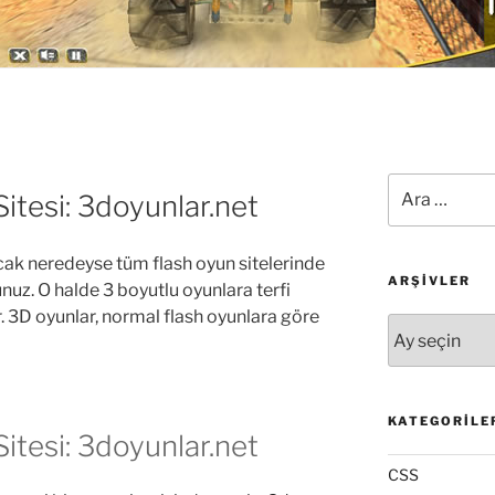
Ara:
itesi: 3doyunlar.net
cak neredeyse tüm flash oyun sitelerinde
ARŞIVLER
nuz. O halde 3 boyutlu oyunlara terfi
. 3D oyunlar, normal flash oyunlara göre
Arşivler
KATEGORILE
itesi: 3doyunlar.net
CSS