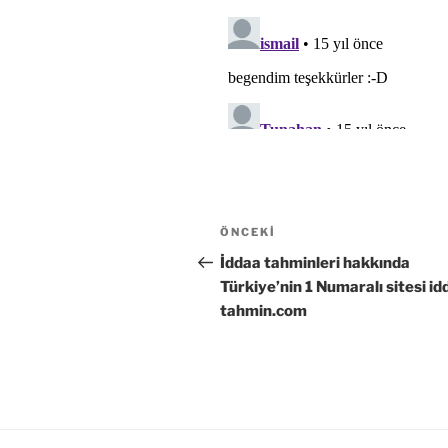
Yazı
Önceki
ÖNCEKI
gezinmesi
Yazı
İddaa tahminleri hakkında
Türkiye’nin 1 Numaralı sitesi id
tahmin.com