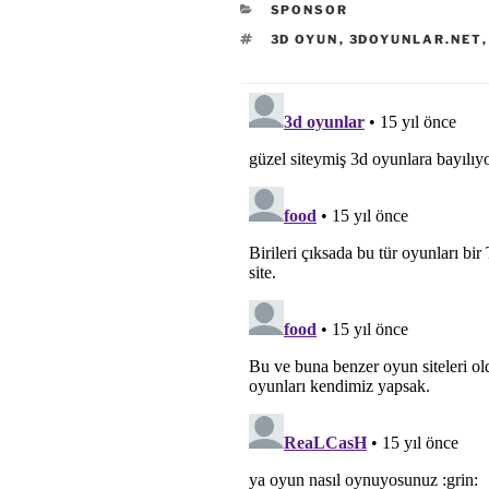
KATEGORILER
SPONSOR
ETIKETLER
3D OYUN
,
3DOYUNLAR.NET