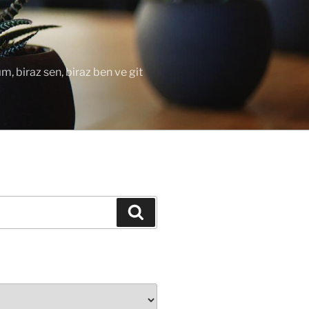
ım, biraz sen, biraz ben ve git
Ara