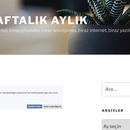
FTALIK AYLIK
ysql, biraz phpnuke, biraz wordpress, biraz internet, biraz yazıl
Ara:
ARŞIVLER
Arşivler