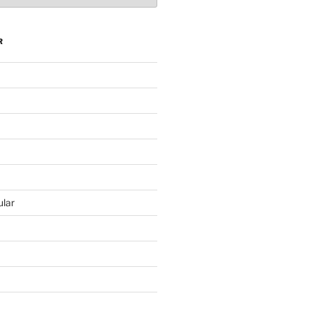
R
lar