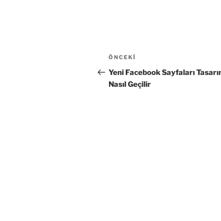
Yazı
Önceki
ÖNCEKI
gezinmesi
Yazı
Yeni Facebook Sayfaları Tasar
Nasıl Geçilir