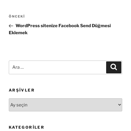
Yazı
Önceki
ÖNCEKI
gezinmesi
Yazı
WordPress sitenize Facebook Send Düğmesi
Eklemek
Ara:
Ara
ARŞIVLER
Arşivler
KATEGORILER