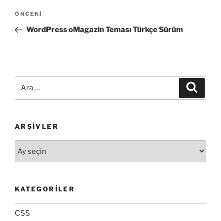
Yazı
Önceki
ÖNCEKI
gezinmesi
Yazı
WordPress oMagazin Teması Türkçe Sürüm
Ara:
Ara
ARŞIVLER
Arşivler
KATEGORILER
CSS