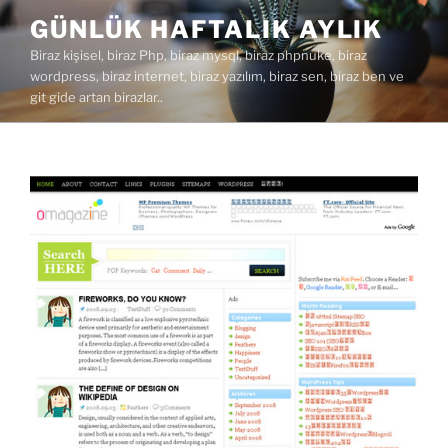
İçeriğe
GÜNLÜK HAFTALIK AYLIK
geç
Biraz kişisel, biraz Php, biraz mysql, biraz phpnuke, biraz
wordpress, biraz internet, biraz yazılım, biraz sen, biraz ben ve
git gide artan birazlar..