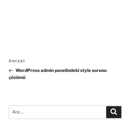
Yazı
Önceki
ÖNCEKI
gezinmesi
Yazı
WordPress admin panelindeki style sorunu
çözümü
Ara:
Ara