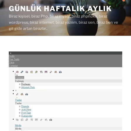
İçeriğe
GÜNLÜK HAFTALIK AYLIK
geç
Biraz kişisel, biraz Php, biraz mysql, biraz phpnuke, biraz
wordpress, biraz internet, biraz yazılım, biraz sen, biraz ben ve
git gide artan birazlar..