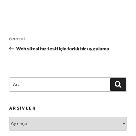
Yazı
Önceki
ÖNCEKI
gezinmesi
Yazı
Web sitesi hız testi için farklı bir uygulama
Ara:
Ara
ARŞIVLER
Arşivler