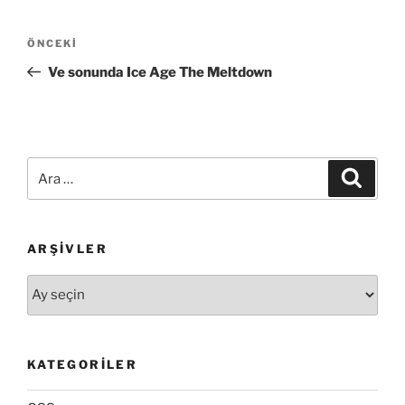
Yazı
Önceki
ÖNCEKI
gezinmesi
Yazı
Ve sonunda Ice Age The Meltdown
Ara:
Ara
ARŞIVLER
Arşivler
KATEGORILER