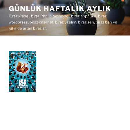
İçeriğe
GÜNLÜK HAFTALIK AYLIK
geç
Biraz kişisel, biraz Php, biraz mysql, biraz phpnuke, biraz
wordpress, biraz internet, biraz yazılım, biraz sen, biraz ben ve
git gide artan birazlar..