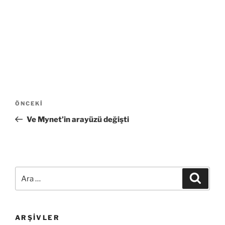
Yazı
Önceki
ÖNCEKI
gezinmesi
Yazı
Ve Mynet’in arayüzü değişti
Ara:
Ara
ARŞIVLER