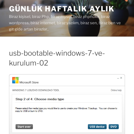
İçeriğe
GÜNLÜK HAFTALIK AYLIK
geç
Biraz kişisel, biraz Php, biraz mysql, biraz phpnuke, biraz
wordpress, biraz internet, biraz yazılım, biraz sen, biraz ben ve
git gide artan birazlar..
usb-bootable-windows-7-ve-
kurulum-02