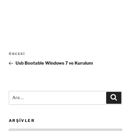
Yazı
Önceki
ÖNCEKI
gezinmesi
Yazı
Usb Bootable Windows 7 ve Kurulum
Ara:
Ara
ARŞIVLER