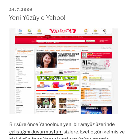
Simgenizi
yaratın”
YAYIM
24.7.2006
TARIHI
Yeni Yüzüyle Yahoo!
Bir süre önce Yahoo!nun yeni bir arayüz üzerinde
çalıştığını duyurmuştum
sizlere. Evet o gün gelmiş ve