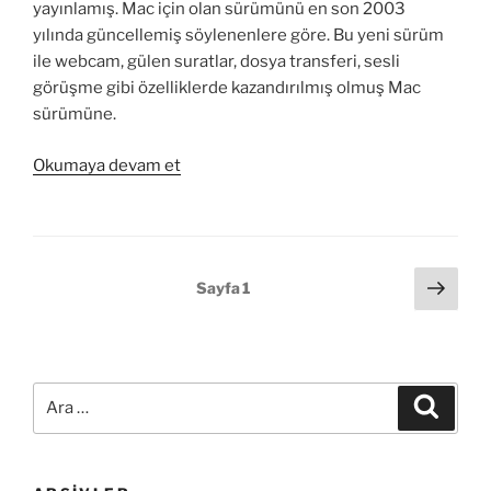
yayınlamış. Mac için olan sürümünü en son 2003
yılında güncellemiş söylenenlere göre. Bu yeni sürüm
ile webcam, gülen suratlar, dosya transferi, sesli
görüşme gibi özelliklerde kazandırılmış olmuş Mac
sürümüne.
“Mac
Okumaya devam et
İçin
Yahoo!
Messenger
3.0
Yazı
Sonr
Sayfa
1
Beta
sayf
sayfalandırması
1”
Ara:
Ara