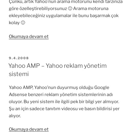
Çünkü, artık Yahoo’nun arama motorunu kendi tarzınıza
göre özelleştirebiliyorsunuz 🙂 Arama motoruna
ekleyebileceğiniz uygulamalar ile bunu başarmak çok
kolay 🙂
“Yahoo
Okumaya devam et
Search
Gallery”
YAYIM
9.4.2008
TARIHI
Yahoo AMP – Yahoo reklam yönetim
sistemi
Yahoo AMP, Yahoo’nun duyurmuş olduğu Google
Adsense benzeri reklam yönetim sistemlerinin adı
oluyor. Bu yeni sistem ile ilgili pek bir bilgi yer almıyor.
Şu an için sadece tanıtım videosu ve basın bildirisi yer
alıyor.
“Yahoo
Okumaya devam et