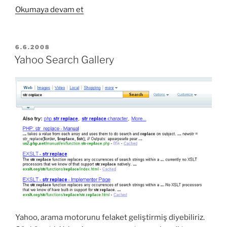
“Yahoo!
Okumaya devam et
Web
Analytics”
YAYIM
6.6.2008
TARIHI
Yahoo Search Gallery
Yahoo, arama motorunu felaket geliştirmiş diyebiliriz.