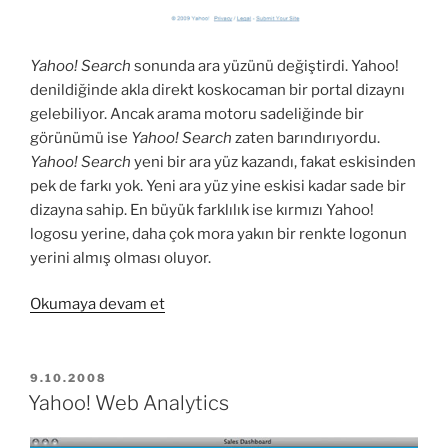
Yahoo! Search
sonunda ara yüzünü değiştirdi. Yahoo!
denildiğinde akla direkt koskocaman bir portal dizaynı
gelebiliyor. Ancak arama motoru sadeliğinde bir
görünümü ise
Yahoo! Search
zaten barındırıyordu.
Yahoo! Search
yeni bir ara yüz kazandı, fakat eskisinden
pek de farkı yok. Yeni ara yüz yine eskisi kadar sade bir
dizayna sahip. En büyük farklılık ise kırmızı Yahoo!
logosu yerine, daha çok mora yakın bir renkte logonun
yerini almış olması oluyor.
“Yeni
Okumaya devam et
görünümü
ile
Yahoo!
YAYIM
9.10.2008
TARIHI
Search”
Yahoo! Web Analytics