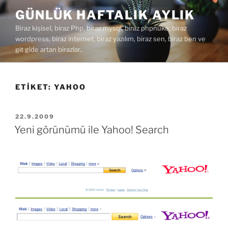
İçeriğe
GÜNLÜK HAFTALIK AYLIK
geç
Biraz kişisel, biraz Php, biraz mysql, biraz phpnuke, biraz
wordpress, biraz internet, biraz yazılım, biraz sen, biraz ben ve
git gide artan birazlar..
ETIKET:
YAHOO
YAYIM
22.9.2009
TARIHI
Yeni görünümü ile Yahoo! Search