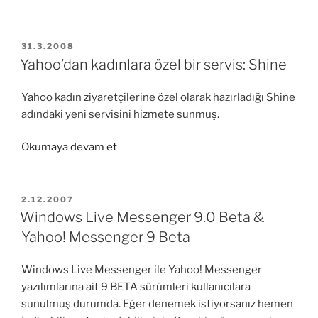
AMP
–
Yahoo
YAYIM
31.3.2008
TARIHI
reklam
Yahoo’dan kadınlara özel bir servis: Shine
yönetim
sistemi”
Yahoo kadın ziyaretçilerine özel olarak hazırladığı Shine
adındaki yeni servisini hizmete sunmuş.
“Yahoo’dan
Okumaya devam et
kadınlara
özel
bir
YAYIM
2.12.2007
TARIHI
servis:
Windows Live Messenger 9.0 Beta &
Shine”
Yahoo! Messenger 9 Beta
Windows Live Messenger ile Yahoo! Messenger
yazılımlarına ait 9 BETA sürümleri kullanıcılara
sunulmuş durumda. Eğer denemek istiyorsanız hemen