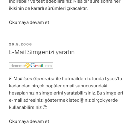
indirebilir ve test edebilirsiniz. Kısa bir süre sonra her
ikisinin de kararlı sürümleri çıkacaktır.
“Windows
Okumaya devam et
Live
Messenger
9.0
YAYIM
26.8.2006
TARIHI
Beta
E-Mail Simgenizi yaratın
&
Yahoo!
Messenger
E-Mail Icon Generator
ile hotmailden tutunda Lycos’ta
9
kadar olan birçok popüler email sunucusundaki
Beta”
hesaplarınızın simgelerini yaratabilirsiniz. Bu simgeleri
e-mail adresinizi göstermek istediğiniz birçok yerde
kullanabilirsiniz 🙂
“E-
Okumaya devam et
Mail