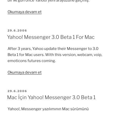
bir iki gün önce Yahoo! yeni arayüzüne geçmiş.
“Yeni
Okumaya devam et
Yüzüyle
Yahoo!”
YAYIM
29.6.2006
TARIHI
Yahoo! Messenger 3.0 Beta 1 For Mac
After 3 years, Yahoo update their Messenger to 3.0
Beta 1 for Mac users. With this version, webcam, voip,
emoticons futures coming.
“Yahoo!
Okumaya devam et
Messenger
3.0
Beta
YAYIM
29.6.2006
TARIHI
1
Mac İçin Yahoo! Messenger 3.0 Beta 1
For
Mac”
Yahoo!, Messenger yazılımının Mac sürümünü