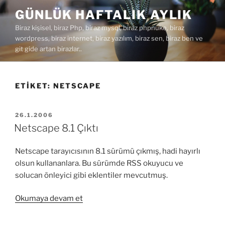
İçeriğe
GÜNLÜK HAFTALIK AYLIK
geç
Biraz kişisel, biraz Php, biraz mysql, biraz phpnuke, biraz
wordpress, biraz internet, biraz yazılım, biraz sen, biraz ben ve
git gide artan birazlar..
ETIKET:
NETSCAPE
YAYIM
26.1.2006
TARIHI
Netscape 8.1 Çıktı
Netscape tarayıcısının 8.1 sürümü çıkmış, hadi hayırlı
olsun kullananlara. Bu sürümde RSS okuyucu ve
solucan önleyici gibi eklentiler mevcutmuş.
“Netscape
Okumaya devam et
8.1
Çıktı”