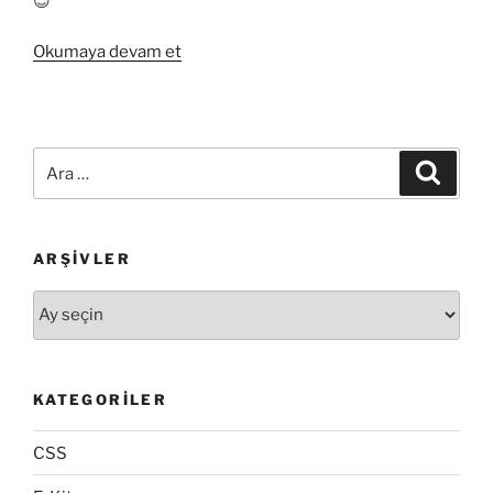
😉
“MySQL
Okumaya devam et
CONCAT_WS:
Hücreleri
Ayraç
İle
Ara:
Ara
Birleştirme”
ARŞIVLER
Arşivler
KATEGORILER
CSS