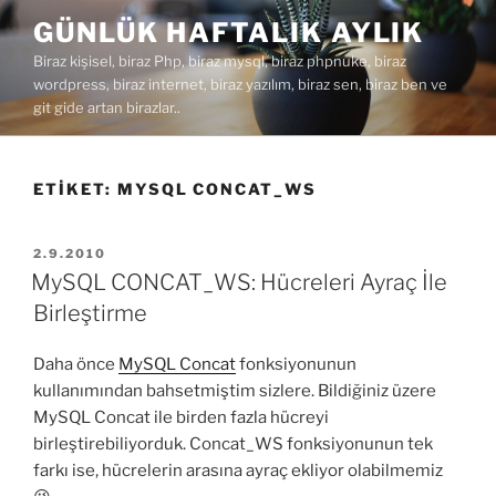
İçeriğe
GÜNLÜK HAFTALIK AYLIK
geç
Biraz kişisel, biraz Php, biraz mysql, biraz phpnuke, biraz
wordpress, biraz internet, biraz yazılım, biraz sen, biraz ben ve
git gide artan birazlar..
ETIKET:
MYSQL CONCAT_WS
YAYIM
2.9.2010
TARIHI
MySQL CONCAT_WS: Hücreleri Ayraç İle
Birleştirme
Daha önce
MySQL Concat
fonksiyonunun
kullanımından bahsetmiştim sizlere. Bildiğiniz üzere
MySQL Concat ile birden fazla hücreyi
birleştirebiliyorduk. Concat_WS fonksiyonunun tek
farkı ise, hücrelerin arasına ayraç ekliyor olabilmemiz