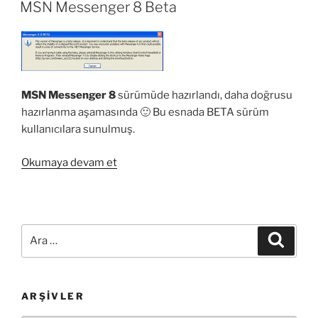
TARIHI
İçin
MSN Messenger 8 Beta
Türkçe
Yama”
MSN Messenger 8
sürümüde hazırlandı, daha doğrusu
hazırlanma aşamasında 🙂 Bu esnada BETA sürüm
kullanıcılara sunulmuş.
“MSN
Okumaya devam et
Messenger
8
Beta”
Ara:
Ara
ARŞIVLER