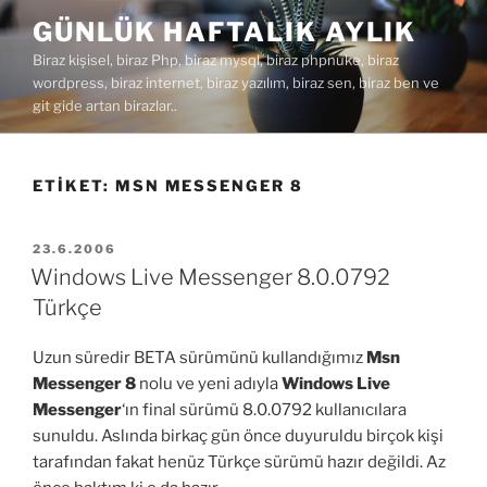
İçeriğe
GÜNLÜK HAFTALIK AYLIK
geç
Biraz kişisel, biraz Php, biraz mysql, biraz phpnuke, biraz
wordpress, biraz internet, biraz yazılım, biraz sen, biraz ben ve
git gide artan birazlar..
ETIKET:
MSN MESSENGER 8
YAYIM
23.6.2006
TARIHI
Windows Live Messenger 8.0.0792
Türkçe
Uzun süredir BETA sürümünü kullandığımız
Msn
Messenger 8
nolu ve yeni adıyla
Windows Live
Messenger
‘ın final sürümü 8.0.0792 kullanıcılara
sunuldu. Aslında birkaç gün önce duyuruldu birçok kişi
tarafından fakat henüz Türkçe sürümü hazır değildi. Az