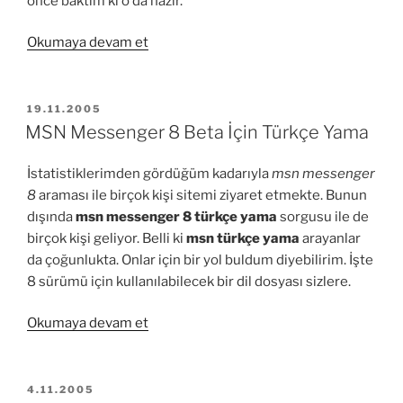
önce baktım ki o da hazır.
“Windows
Okumaya devam et
Live
Messenger
8.0.0792
YAYIM
19.11.2005
TARIHI
Türkçe”
MSN Messenger 8 Beta İçin Türkçe Yama
İstatistiklerimden gördüğüm kadarıyla
msn messenger
8
araması ile birçok kişi sitemi ziyaret etmekte. Bunun
dışında
msn messenger 8 türkçe yama
sorgusu ile de
birçok kişi geliyor. Belli ki
msn türkçe yama
arayanlar
da çoğunlukta. Onlar için bir yol buldum diyebilirim. İşte
8 sürümü için kullanılabilecek bir dil dosyası sizlere.
“MSN
Okumaya devam et
Messenger
8
Beta
YAYIM
4.11.2005